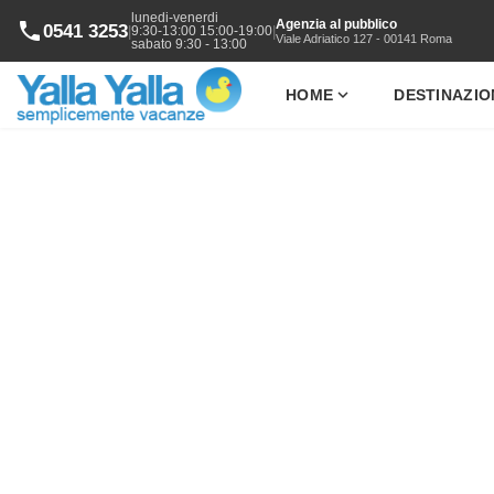
lunedi-venerdi
Agenzia al pubblico
phone
0541 3253
|
|
9:30-13:00 15:00-19:00
Viale Adriatico 127 - 00141 Roma
sabato 9:30 - 13:00
expand_more
HOME
DESTINAZIO