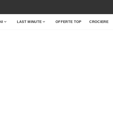
expand_more
expand_more
NI
LAST MINUTE
OFFERTE TOP
CROCIERE