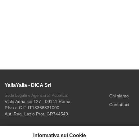
YallaYalla - DICA Srl
Sede Legale e Agenzia al Pubblico:
Chi siamo
Viale Adriatico 127 - 00141 Roma
Contattaci
P.Iva e C.F. IT13366331000
Aut. Reg. Lazio Prot. GR744549
Informativa sui Cookie