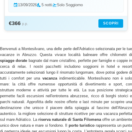
event
13/09/2026
nights_stay
5 notti
flight_takeoff
Solo Soggiorno
€366
SCOPRI
p.p.
Benvenuti a Montesilvano, una delle perle dell'Adriatico selezionata per le tue
vacanze in Abruzzo. Questa vivace località balneare offre chilometri di
spiagge dorate
bagnate dal mare cristallino, perfette per famiglie e coppie i
cerca di relax. I nostri pacchetti includono soggiorni in hotel e resort
accuratamente selezionati lungo il rinomato lungomare, dove potrai godere di
tutti i comfort per una
vacanza
indimenticabile. Montesilvano non è solo
mare: la città offre numerose opportunità di divertimento e sport, con
strutture moderne e attività per tutte le età. La sua posizione strategica
permette facili escursioni nell'entroterra abruzzese, ricco di borghi storici e
parchi naturali. Approfitta delle nostre offerte e last minute per scoprire una
destinazione che unisce il piacere della spiaggia al fascino dell'Abruzzo
autentico. la migliore selezione di strutture ricettive per una vacanza perfetta
sul mare Adriatico. La
riserva naturale di Santa Filomena
offre un ambiente
unico dove natura e mare si fondono. Il
porto turistico
rappresenta un punt
di partenza ideale per escursioni lungo la costa. L'entroterra regala scorci su