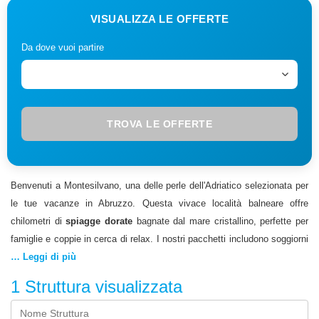
VISUALIZZA LE OFFERTE
Da dove vuoi partire
TROVA LE OFFERTE
Benvenuti a Montesilvano, una delle perle dell'Adriatico selezionata per
le tue vacanze in Abruzzo. Questa vivace località balneare offre
chilometri di
spiagge dorate
bagnate dal mare cristallino, perfette per
famiglie e coppie in cerca di relax. I nostri pacchetti includono soggiorni
in hotel e resort accuratamente selezionati lungo il rinomato lungomare,
… Leggi di più
dove potrai godere di tutti i comfort per una
vacanza
indimenticabile.
1
Struttura visualizzata
Montesilvano non è solo mare: la città offre numerose opportunità di
divertimento e sport, con strutture moderne e attività per tutte le età. La