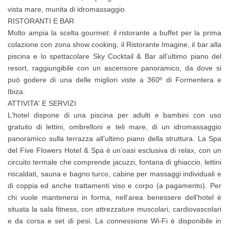
vista mare, munita di idromassaggio.
RISTORANTI E BAR
Molto ampia la scelta gourmet: il ristorante a buffet per la prima
colazione con zona show cooking, il Ristorante Imagine, il bar alla
piscina e lo spettacolare Sky Cocktail & Bar all’ultimo piano del
resort, raggiungibile con un ascensore panoramico, da dove si
può godere di una delle migliori viste a 360º di Formentera e
Ibiza.
ATTIVITA' E SERVIZI
L'hotel dispone di una piscina per adulti e bambini con uso
gratuito di lettini, ombrelloni e teli mare, di un idromassaggio
panoramico sulla terrazza all’ultimo piano della struttura. La Spa
del Five Flowers Hotel & Spa è un’oasi esclusiva di relax, con un
circuito termale che comprende jacuzzi, fontana di ghiaccio, lettini
riscaldati, sauna e bagno turco, cabine per massaggi individuali e
di coppia ed anche trattamenti viso e corpo (a pagamento). Per
chi vuole mantenersi in forma, nell’area benessere dell’hotel è
situata la sala fitness, con attrezzature muscolari, cardiovascolari
e da corsa e set di pesi. La connessione Wi-Fi è disponibile in