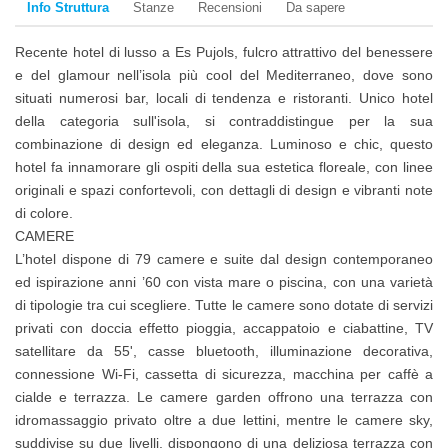
Info Struttura
Stanze
Recensioni
Da sapere
Recente hotel di lusso a Es Pujols, fulcro attrattivo del benessere
e del glamour nell’isola più cool del Mediterraneo, dove sono
situati numerosi bar, locali di tendenza e ristoranti. Unico hotel
della categoria sull'isola, si contraddistingue per la sua
combinazione di design ed eleganza. Luminoso e chic, questo
hotel fa innamorare gli ospiti della sua estetica floreale, con linee
originali e spazi confortevoli, con dettagli di design e vibranti note
di colore.
CAMERE
L’hotel dispone di 79 camere e suite dal design contemporaneo
ed ispirazione anni ’60 con vista mare o piscina, con una varietà
di tipologie tra cui scegliere. Tutte le camere sono dotate di servizi
privati con doccia effetto pioggia, accappatoio e ciabattine, TV
satellitare da 55', casse bluetooth, illuminazione decorativa,
connessione Wi-Fi, cassetta di sicurezza, macchina per caffè a
cialde e terrazza. Le camere garden offrono una terrazza con
idromassaggio privato oltre a due lettini, mentre le camere sky,
suddivise su due livelli, dispongono di una deliziosa terrazza con