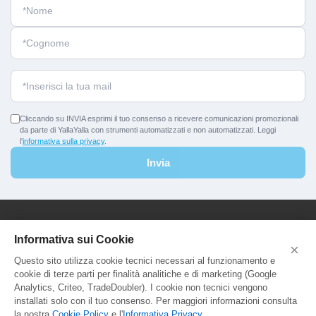
Cliccando su INVIA esprimi il tuo consenso a ricevere comunicazioni promozionali
da parte di YallaYalla con strumenti automatizzati e non automatizzati. Leggi
l'
informativa sulla privacy
.
Invia
YallaYalla - DICA Srl
Informativa sui Cookie
×
Sede Legale e Agenzia al Pubblico:
Questo sito utilizza cookie tecnici necessari al funzionamento e
Viale Adriatico 127 - 00141 Roma
cookie di terze parti per finalità analitiche e di marketing (Google
P.Iva e C.F. IT13366331000
Analytics, Criteo, TradeDoubler). I cookie non tecnici vengono
Aut. Reg. Lazio Prot. GR744549
installati solo con il tuo consenso. Per maggiori informazioni consulta
la nostra
Cookie Policy
e l'
Informativa Privacy
.