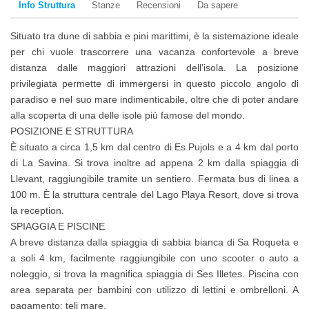
Info Struttura
Stanze
Recensioni
Da sapere
Situato tra dune di sabbia e pini marittimi, è la sistemazione ideale
per chi vuole trascorrere una vacanza confortevole a breve
distanza dalle maggiori attrazioni dell’isola. La posizione
privilegiata permette di immergersi in questo piccolo angolo di
paradiso e nel suo mare indimenticabile, oltre che di poter andare
alla scoperta di una delle isole più famose del mondo.
POSIZIONE E STRUTTURA
È situato a circa 1,5 km dal centro di Es Pujols e a 4 km dal porto
di La Savina. Si trova inoltre ad appena 2 km dalla spiaggia di
Llevant, raggiungibile tramite un sentiero. Fermata bus di linea a
100 m. È la struttura centrale del Lago Playa Resort, dove si trova
la reception.
SPIAGGIA E PISCINE
A breve distanza dalla spiaggia di sabbia bianca di Sa Roqueta e
a soli 4 km, facilmente raggiungibile con uno scooter o auto a
noleggio, si trova la magnifica spiaggia di Ses Illetes. Piscina con
area separata per bambini con utilizzo di lettini e ombrelloni. A
pagamento: teli mare.