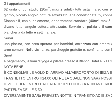
Gli appartamenti
2
62 unità di cui studio (20m
, max 2 adulti) tutti vista mare, con s
giorno, piccolo angolo cottura attrezzato, aria condizionata, tv, con
2
Disponibili, con supplemento, appartamenti standard (40m
, max 3
divano letto, angolo cottura attrezzato. Servizio di pulizia e il c
biancheria da letto è settimanale.
Servizi
una piscina, con area sperata per bambini, attrezzata con ombrellon
aree comuni. Nelle vicinanze, parcheggio gratuito e, confinante con
Sport
a pagamento, lezioni di yoga e pilates presso il Blanco Hotel a 500 m
NOTA BENE
È CONSIGLIABILE VOLO DI ARRIVO ALL'AEROPORTO DI IBIZA
TRAGHETTO ENTRO H24.00 OLTRE LA QUALE NON SARà POSSI
IL VOLO DI RIENTRO DALL'AEROPORTO DI IBIZA NON ANTERI
PARTENZA DELLE 5.50.
DIVERSAMENTE SARà PREVISTA NOTTE IN TRANSITO AD IBIZA