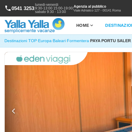
lunedi-venerdi
Agenzia al pubblico
phone
0541 3253
|
|
9:30-13:00 15:00-19:00
Viale Adriatico 127 - 00141 Roma
sabato 9:30 - 13:00
expand_more
HOME
DESTINAZIO
Destinazioni TOP
Europa
Baleari
Formentera
PAYA PORTU SALER
›
›
›
›
chevron_left