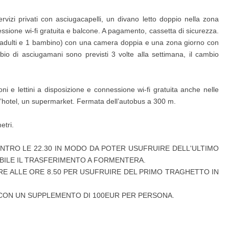
ervizi privati con asciugacapelli, un divano letto doppio nella zona
nessione wi-fi gratuita e balcone. A pagamento, cassetta di sicurezza.
 adulti e 1 bambino) con una camera doppia e una zona giorno con
ambio di asciugamani sono previsti 3 volte alla settimana, il cambio
i e lettini a disposizione e connessione wi-fi gratuita anche nelle
 l’hotel, un supermarket. Fermata dell’autobus a 300 m.
etri.
 ENTRO LE 22.30 IN MODO DA POTER USUFRUIRE DELL'ULTIMO
BILE IL TRASFERIMENTO A FORMENTERA.
ORE ALLE ORE 8.50 PER USUFRUIRE DEL PRIMO TRAGHETTO IN
 CON UN SUPPLEMENTO DI 100EUR PER PERSONA.