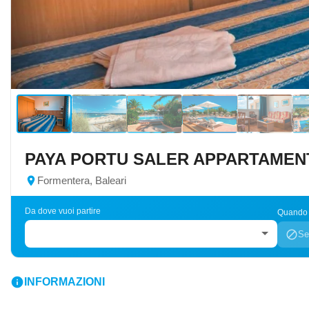
PAYA PORTU SALER APPARTAMEN
location_on
Formentera, Baleari
Da dove vuoi partire
Quando v
block
Se
info
INFORMAZIONI