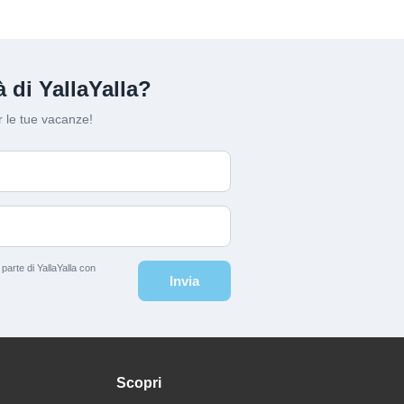
 di YallaYalla?
 le tue vacanze!
arte di YallaYalla con
Invia
Scopri