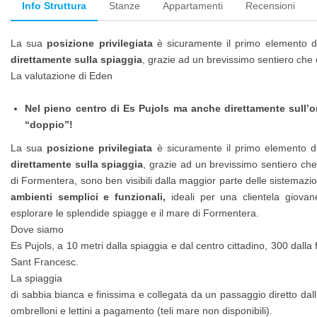
Info Struttura
Stanze
Appartamenti
Recensioni
La sua
posizione privilegiata
è sicuramente il primo elemento di
direttamente sulla spiaggia
, grazie ad un brevissimo sentiero che c
La valutazione di Eden
Nel pieno centro di Es Pujols ma anche direttamente sul
“doppio”!
La sua
posizione privilegiata
è sicuramente il primo elemento di
direttamente sulla spiaggia
, grazie ad un brevissimo sentiero che 
di Formentera, sono ben visibili dalla maggior parte delle sistemazi
ambienti semplici e funzionali,
ideali per una clientela giova
esplorare le splendide spiagge e il mare di Formentera.
Dove siamo
Es Pujols, a 10 metri dalla spiaggia e dal centro cittadino, 300 dal
Sant Francesc.
La spiaggia
di sabbia bianca e finissima e collegata da un passaggio diretto dall’
ombrelloni e lettini a pagamento (teli mare non disponibili).