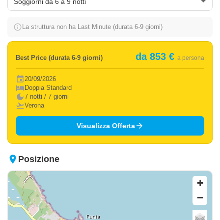
info_outline
La struttura non ha Last Minute (durata 6-9 giorni)
da 853 €
Best Price (durata 6-9 giorni)
a persona
event
20/09/2026
hotel
Doppia Standard
dark_mode
7 notti / 7 giorni
flight_takeoff
Verona
arrow_forward
Visualizza Offerta
place
Posizione
+
−