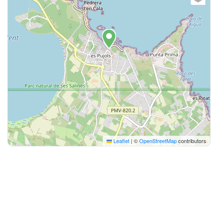
Leaflet
|
©
OpenStreetMap
contributors