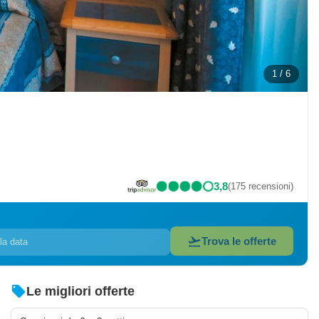
1 / 6
3,8
(175 recensioni)
flight_takeoff
Trova le offerte
la data
local_offer
Le migliori offerte