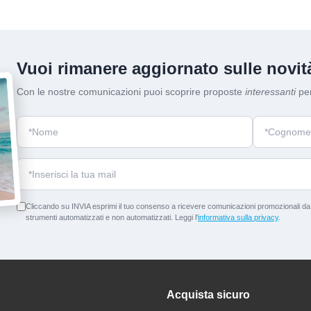
Vuoi rimanere aggiornato sulle novità
Con le nostre comunicazioni puoi scoprire proposte
interessanti
per
Cliccando su INVIA esprimi il tuo consenso a ricevere comunicazioni promozionali da p
strumenti automatizzati e non automatizzati. Leggi l'
informativa sulla privacy
.
Acquista sicuro