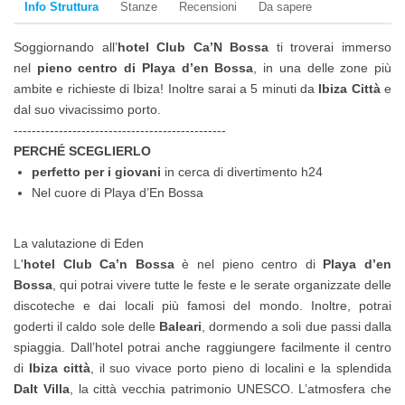
Info Struttura
Stanze
Recensioni
Da sapere
Soggiornando all’
hotel Club Ca’N Bossa
ti troverai immerso
nel
pieno centro di Playa d’en Bossa
, in una delle zone più
ambite e richieste di Ibiza! Inoltre sarai a 5 minuti da
Ibiza Città
e
dal suo vivacissimo porto.
-----------------------------------------------
PERCHÉ SCEGLIERLO
perfetto per i giovani
in cerca di divertimento h24
Nel cuore di Playa d’En Bossa
La valutazione di Eden
L'
hotel Club Ca’n Bossa
è nel pieno centro di
Playa d’en
Bossa
, qui potrai vivere tutte le feste e le serate organizzate delle
discoteche e dai locali più famosi del mondo. Inoltre, potrai
goderti il caldo sole delle
Baleari
, dormendo a soli due passi dalla
spiaggia. Dall’hotel potrai anche raggiungere facilmente il centro
di
Ibiza città
, il suo vivace porto pieno di localini e la splendida
Dalt Villa
, la città vecchia patrimonio UNESCO. L’atmosfera che