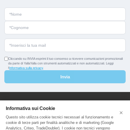
Cliccando su INVIA esprimi il tuo consenso a ricevere comunicazioni promozionali
da parte di YallaYalla con strumenti automatizzati e non automatizzati. Leggi
l'
informativa sulla privacy
.
Invia
YallaYalla - DICA Srl
Informativa sui Cookie
×
Sede Legale e Agenzia al Pubblico:
Questo sito utilizza cookie tecnici necessari al funzionamento e
Viale Adriatico 127 - 00141 Roma
cookie di terze parti per finalità analitiche e di marketing (Google
P.Iva e C.F. IT13366331000
Analytics, Criteo, TradeDoubler). I cookie non tecnici vengono