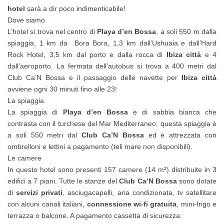
hotel
sarà a dir poco indimenticabile!
Dove siamo
L’hotel si trova nel centro di
Playa d’en Bossa
, a soli 550 m dalla
spiaggia, 1 km da Bora Bora, 1,3 km dall’Ushuaia e dall’Hard
Rock Hotel, 3,5 km dal porto e dalla rocca di
Ibiza città
e 4
dall’aeroporto. La fermata dell’autobus si trova a 400 metri dal
Club Ca’N Bossa e il passaggio delle navette per
Ibiza città
avviene ogni 30 minuti fino alle 23!
La spiaggia
La spiaggia di
Playa d’en Bossa
è di sabbia bianca che
contrasta con il turchese del Mar Mediterraneo; questa spiaggia è
a soli 550 metri dal
Club Ca’N Bossa
ed è attrezzata con
ombrelloni e lettini a pagamento (teli mare non disponibili).
Le camere
In questo hotel sono presenti 157 camere (14 m²) distribuite in 3
edifici a 7 piani. Tutte le stanze del
Club Ca’N Bossa
sono dotate
di
servizi privati
, asciugacapelli, aria condizionata, tv satellitare
con alcuni canali italiani,
connessione wi-fi gratuita
, mini-frigo e
terrazza o balcone. A pagamento cassetta di sicurezza.