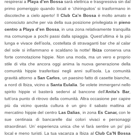
respirerai a
Playa d’en Bossa
sarà elettrica e trasgressiva sin dal
primo pomeriggio quando locali e ‘chiringuitos’ si trasformano in
discoteche a cielo aperto! Il
Club Ca’n Bossa
è molto amato e
conosciuto anche per via della sua posizione privilegiata in
pieno
centro a Playa d’en Bossa
, in una zona relativamente tranquilla
ma comunque a pochi passi dalla spiaggia. Quest’ultima è la più
lunga e vivace dell’isola, costellata di stravaganti bar che al calar
del sole si infiammano e scaldano la notte!
Ibiza
conserva una
forte connotazione hippie. Non una moda, ma un vero e proprio
stile di vita che ancora oggi anima la nuova generazione della
comunità hippie trasferitasi negli anni sull’isola. La comunità
gravità attorno a
San Carlos
, un paesino fatto di casette bianche,
a nord di Ibiza, vicino a
Santa Eulalia
. Se volete immergervi nello
spirito hippie vi basterà sedervi al bancone dell’
Anita’s Bar
,
tutt’ora punto di ritrovo della comunità. Altra occasione per capire
più da vicino questa cultura è un giro il sabato mattina al
mercatino hippie del centro
Las Dalias
, in zona
Es Canar,
con le
sue centinaia di bancarelle dai colori vivaci e personaggi
straordinari. Un’ esperienza unica che vi farà sentire un po’ più
local e meno turisti. La tua vacanza a Ibiza al
Club Ca’N Bossa