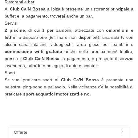
Ristoranti e bar
Al
Club Ca’N Bossa
a Ibiza è presente un ristorante principale a
buffet e, a pagamento, troverai anche un bar.
Servizi
2 piscine
, di cui 1 per bambini, attrezzate con
ombrelloni e
lettini
a disposizione (teli mare non disponibili); una sala tv con
alcuni canali italiani; videogiochi, area gioco per bambini e
connessione wi-fi gratuita
anche nelle aree comuni! Inoltre,
presso il
Club Ca’N Bossa
, a pagamento, è presente il servizio
lavanderia, biliardo e noleggio di auto e scooter.
Sport
Se vuoi praticare sport al
Club Ca’N Bossa
è presente una
palestra, ping-pong e pallavolo. Nelle vicinanze c’è la possibilità di
praticare
sport acquatici motorizzati e no
.
Offerte