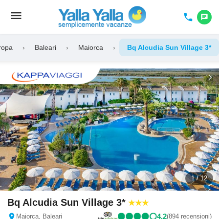
menu
Toggle
phone
chat
navigation
ropa
›
Baleari
›
Maiorca
›
Bq Alcudia Sun Village 3*
chevron_left
chevron_right
1 / 12
Bq Alcudia Sun Village 3*
location_on
4,2
Maiorca, Baleari
(894 recensioni)