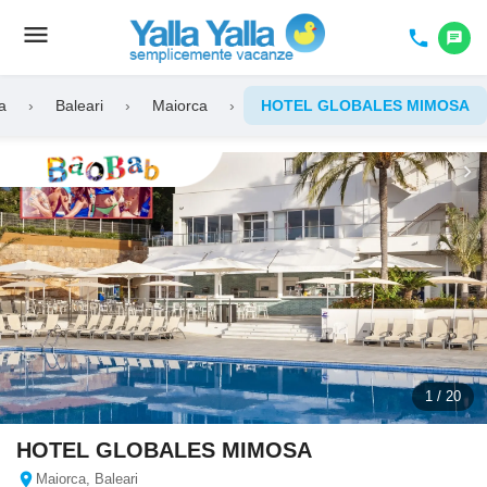
menu
Toggle
phone
chat
navigation
a
›
Baleari
›
Maiorca
›
HOTEL GLOBALES MIMOSA
chevron_left
chevron_right
1 / 20
HOTEL GLOBALES MIMOSA
location_on
Maiorca, Baleari