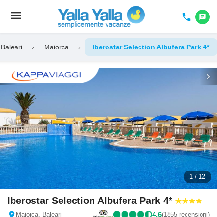
menu
Toggle
phone
chat
navigation
Baleari
›
Maiorca
›
Iberostar Selection Albufera Park 4*
chevron_left
chevron_right
1 / 12
Iberostar Selection Albufera Park 4*
location_on
4,6
Maiorca, Baleari
(1855 recensioni)