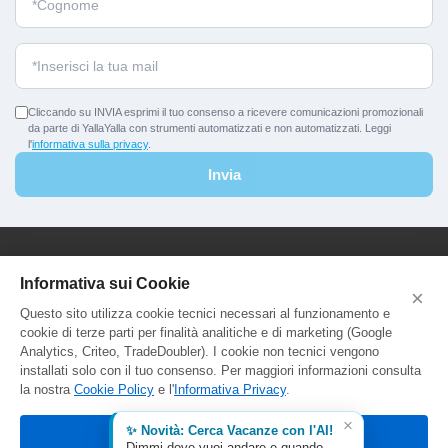
Cliccando su INVIA esprimi il tuo consenso a ricevere comunicazioni promozionali
da parte di YallaYalla con strumenti automatizzati e non automatizzati. Leggi
l'
informativa sulla privacy
.
Invia
YallaYalla - DICA Srl
Informativa sui Cookie
×
Sede Legale e Agenzia al Pubblico:
Questo sito utilizza cookie tecnici necessari al funzionamento e
Viale Adriatico 127 - 00141 Roma
cookie di terze parti per finalità analitiche e di marketing (Google
P.Iva e C.F. IT13366331000
Analytics, Criteo, TradeDoubler). I cookie non tecnici vengono
Aut. Reg. Lazio Prot. GR744549
installati solo con il tuo consenso. Per maggiori informazioni consulta
la nostra
Cookie Policy
e l'
Informativa Privacy
.
×
✨ Novità: Cerca Vacanze con l'AI!
Accetta tutti