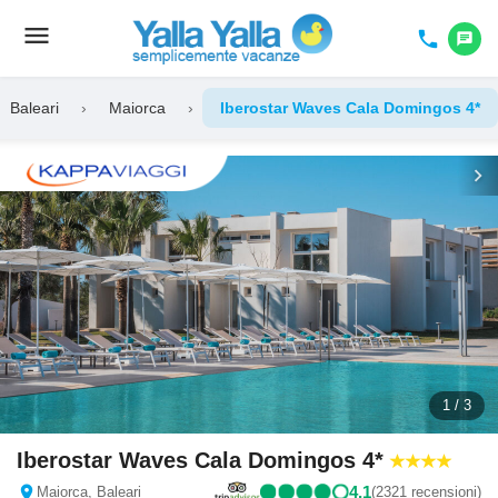
menu
Toggle
phone
chat
navigation
Baleari
›
Maiorca
›
Iberostar Waves Cala Domingos 4*
chevron_left
chevron_right
1 / 3
Iberostar Waves Cala Domingos 4*
location_on
4,1
Maiorca, Baleari
(2321 recensioni)