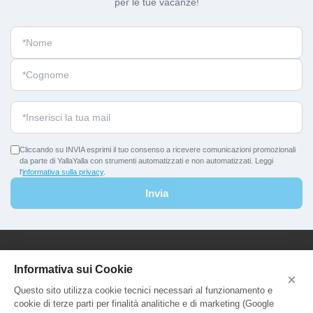
per le tue vacanze!
Cliccando su INVIA esprimi il tuo consenso a ricevere comunicazioni promozionali
da parte di YallaYalla con strumenti automatizzati e non automatizzati. Leggi
l'
informativa sulla privacy
.
Invia
YallaYalla - DICA Srl
Informativa sui Cookie
×
Sede Legale e Agenzia al Pubblico:
Questo sito utilizza cookie tecnici necessari al funzionamento e
Viale Adriatico 127 - 00141 Roma
cookie di terze parti per finalità analitiche e di marketing (Google