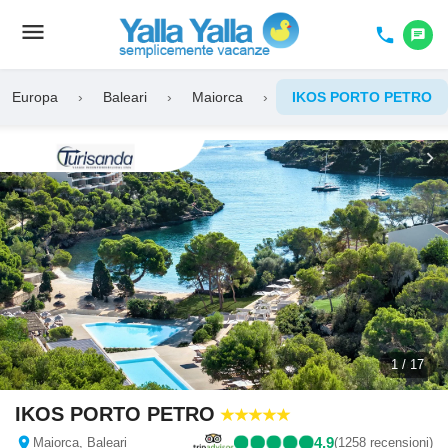
menu
Toggle
phone
chat
navigation
Europa
›
Baleari
›
Maiorca
›
IKOS PORTO PETRO
chevron_left
chevron_right
1 / 17
IKOS PORTO PETRO
location_on
4,9
Maiorca, Baleari
(1258 recensioni)