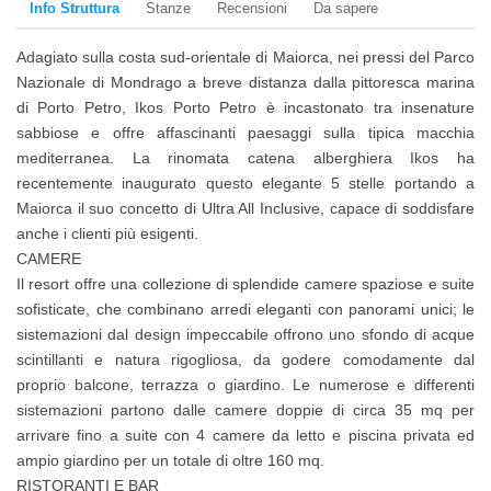
Info Struttura
Stanze
Recensioni
Da sapere
Adagiato sulla costa sud-orientale di Maiorca, nei pressi del Parco
Nazionale di Mondrago a breve distanza dalla pittoresca marina
di Porto Petro, Ikos Porto Petro è incastonato tra insenature
sabbiose e offre affascinanti paesaggi sulla tipica macchia
mediterranea. La rinomata catena alberghiera Ikos ha
recentemente inaugurato questo elegante 5 stelle portando a
Maiorca il suo concetto di Ultra All Inclusive, capace di soddisfare
anche i clienti più esigenti.
CAMERE
Il resort offre una collezione di splendide camere spaziose e suite
sofisticate, che combinano arredi eleganti con panorami unici; le
sistemazioni dal design impeccabile offrono uno sfondo di acque
scintillanti e natura rigogliosa, da godere comodamente dal
proprio balcone, terrazza o giardino. Le numerose e differenti
sistemazioni partono dalle camere doppie di circa 35 mq per
arrivare fino a suite con 4 camere da letto e piscina privata ed
ampio giardino per un totale di oltre 160 mq.
RISTORANTI E BAR