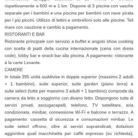
rispettivamente a 600 m e 1 km. Dispone di 3 piscine con vasche
separate per i bambini e una piscina per bambini con nave pirata
per i più piccini. Utilizzo di lettini e ombrelloni solo alle piscine. Teli
mare con cauzione e cambio a pagamento.
RISTORANTI E BAR
Ristorante principale con servizio a buffet e angolo show cooking
con scelta di piatti della cucina internazionale (cena con dress
code), lobby bar e snack bar alla piscina. A pagamento: ristorante
à la carte Levante.
CAMERE
In totale 395 unità suddivise in doppie superior (massimo 2 adulti
+ 1 bambino), suite superior, suite garden (piano terra) e
suite select (tutte per massimo 3 adulti + 1 bambino) composte da
camera da letto e soggiorno con divano letto. Dispongono tutte di
servizi privati, asciugacapelli, telefono, TV satellitare, aria
condizionata, minibar, connessione Wi-Fi e balcone o terrazzo. A
pagamento: cassetta di sicurezza e consumazioni minibar. Le
suite select offrono, oltre ai servizi sopraindicati, dotazioni
aggiuntive quali macchinetta per caffè espresso (su richiesta),