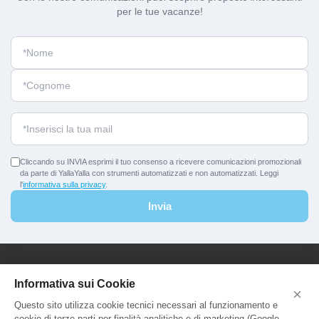
per le tue vacanze!
Cliccando su INVIA esprimi il tuo consenso a ricevere comunicazioni promozionali
da parte di YallaYalla con strumenti automatizzati e non automatizzati. Leggi
l'
informativa sulla privacy
.
Invia
YallaYalla - DICA Srl
Informativa sui Cookie
×
Sede Legale e Agenzia al Pubblico:
Questo sito utilizza cookie tecnici necessari al funzionamento e
Viale Adriatico 127 - 00141 Roma
cookie di terze parti per finalità analitiche e di marketing (Google