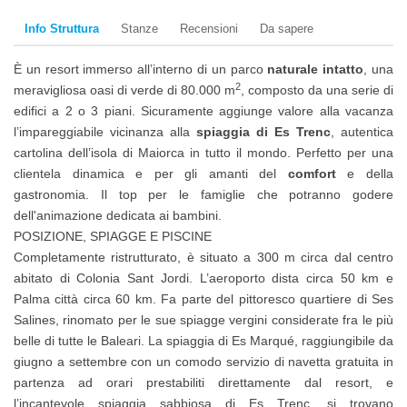
Info Struttura
Stanze
Recensioni
Da sapere
È un resort immerso all’interno di un parco
naturale intatto
, una
2
meravigliosa oasi di verde di 80.000 m
, composto da una serie di
edifici a 2 o 3 piani. Sicuramente aggiunge valore alla vacanza
l’impareggiabile vicinanza alla
spiaggia di Es Trenc
, autentica
cartolina dell’isola di Maiorca in tutto il mondo. Perfetto per una
clientela dinamica e per gli amanti del
comfort
e della
gastronomia. Il top per le famiglie che potranno godere
dell'animazione dedicata ai bambini.
POSIZIONE, SPIAGGE E PISCINE
Completamente ristrutturato, è situato a 300 m circa dal centro
abitato di Colonia Sant Jordi. L’aeroporto dista circa 50 km e
Palma città circa 60 km. Fa parte del pittoresco quartiere di Ses
Salines, rinomato per le sue spiagge vergini considerate fra le più
belle di tutte le Baleari. La spiaggia di Es Marqué, raggiungibile da
giugno a settembre con un comodo servizio di navetta gratuita in
partenza ad orari prestabiliti direttamente dal resort, e
l’incantevole spiaggia sabbiosa di Es Trenc, si trovano