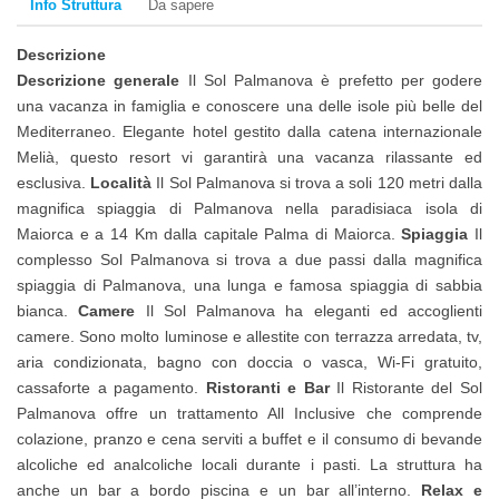
Info Struttura
Da sapere
Descrizione
Descrizione generale
Il Sol Palmanova è prefetto per godere
una vacanza in famiglia e conoscere una delle isole più belle del
Mediterraneo. Elegante hotel gestito dalla catena internazionale
Melià, questo resort vi garantirà una vacanza rilassante ed
esclusiva.
Località
Il Sol Palmanova si trova a soli 120 metri dalla
magnifica spiaggia di Palmanova nella paradisiaca isola di
Maiorca e a 14 Km dalla capitale Palma di Maiorca.
Spiaggia
Il
complesso Sol Palmanova si trova a due passi dalla magnifica
spiaggia di Palmanova, una lunga e famosa spiaggia di sabbia
bianca.
Camere
Il Sol Palmanova ha eleganti ed accoglienti
camere. Sono molto luminose e allestite con terrazza arredata, tv,
aria condizionata, bagno con doccia o vasca, Wi-Fi gratuito,
cassaforte a pagamento.
Ristoranti e Bar
Il Ristorante del Sol
Palmanova offre un trattamento All Inclusive che comprende
colazione, pranzo e cena serviti a buffet e il consumo di bevande
alcoliche ed analcoliche locali durante i pasti. La struttura ha
anche un bar a bordo piscina e un bar all’interno.
Relax e