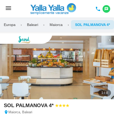
menu
Toggle
phone
chat
navigation
Europa
›
Baleari
›
Maiorca
›
SOL PALMANOVA 4*
chevron_left
chevron_right
1 / 8
SOL PALMANOVA 4*
location_on
Maiorca, Baleari