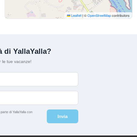
Leaflet
|
©
OpenStreetMap
contributors
 di YallaYalla?
 le tue vacanze!
arte di YallaYalla con
Invia