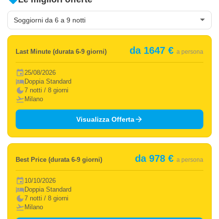
da 1647 €
Last Minute (durata 6-9 giorni)
a persona
event
25/08/2026
hotel
Doppia Standard
dark_mode
7 notti / 8 giorni
flight_takeoff
Milano
arrow_forward
Visualizza Offerta
da 978 €
Best Price (durata 6-9 giorni)
a persona
event
10/10/2026
hotel
Doppia Standard
dark_mode
7 notti / 8 giorni
flight_takeoff
Milano