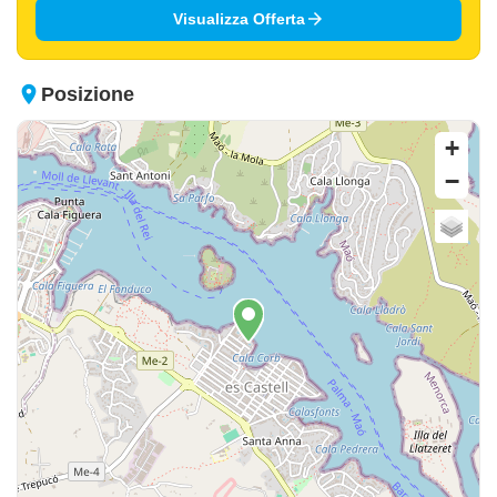
arrow_forward
Visualizza Offerta
place
Posizione
+
−