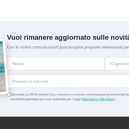
Vuoi rimanere aggiornato sulle novità
Con le nostre comunicazioni puoi scoprire proposte
interessanti
per
Cliccando su INVIA esprimi il tuo consenso a ricevere comunicazioni promozionali da p
strumenti automatizzati e non automatizzati. Leggi l'
informativa sulla privacy
.