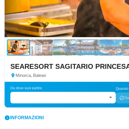
SEARESORT SAGITARIO PRINCES
location_on
Minorca, Baleari
Da dove vuoi partire
Quando v
block
Se
info
INFORMAZIONI