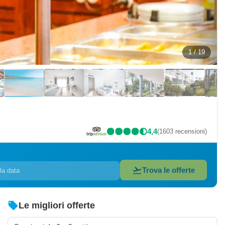
1 / 19
4,4
(1603 recensioni)
flight_takeoff
Trova le offerte
la data
local_offer
Le migliori offerte