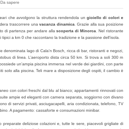
Da sapere
leari che avvolgono la struttura rendendola un
gioiello di colori e
idera trascorrere una
vacanza dinamica
. Grazie alla sua posizione
to di partenza per andare alla
scoperta di Minorca
. Nel ristorante
i tipici a km 0 che raccontano la tradizione e la passione dell’isola.
 denominata lago di Cala’n Bosch, ricca di bar, ristoranti e negozi,
tobus di linea. L’aeroporto dista circa 50 km. Si trova a soli 300 m
 possiede un’ampia piscina immersa nel verde dei giardini, con parte
i solo alla piscina. Teli mare a disposizione degli ospiti, il cambio è
raneo con colori freschi dal blu al bianco; appartamenti rinnovati con
r suite ampie ed eleganti con camera separata, soggiorno con divano
ono di servizi privati, asciugacapelli, aria condizionata, telefono, TV
ambino. A pagamento: cassaforte e consumazioni minibar.
eparate deliziose colazioni e, tutte le sere, piacevoli grigliate di