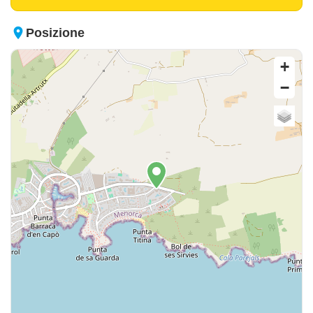
place
Posizione
+
−