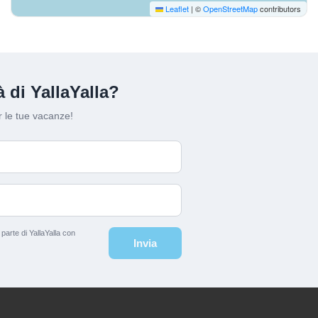
Leaflet
|
©
OpenStreetMap
contributors
 di YallaYalla?
 le tue vacanze!
arte di YallaYalla con
Invia