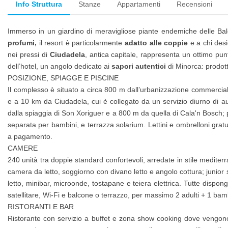
Info Struttura
Stanze
Appartamenti
Recensioni
Immerso in un giardino di meravigliose piante endemiche delle Ba
profumi,
il resort è particolarmente
adatto alle coppie
e a chi des
nei pressi di
Ciudadela
, antica capitale, rappresenta un ottimo pun
dell’hotel, un angolo dedicato ai
sapori autentici
di Minorca: prodott
POSIZIONE, SPIAGGE E PISCINE
Il complesso è situato a circa 800 m dall’urbanizzazione commerciale
e a 10 km da Ciudadela, cui è collegato da un servizio diurno di au
dalla spiaggia di Son Xoriguer e a 800 m da quella di Cala'n Bosch;
separata per bambini, e terrazza solarium. Lettini e ombrelloni gratuit
a pagamento.
CAMERE
240 unità tra doppie standard confortevoli, arredate in stile mediter
camera da letto, soggiorno con divano letto e angolo cottura; junio
letto, minibar, microonde, tostapane e teiera elettrica. Tutte dispong
satellitare, Wi‑Fi e balcone o terrazzo, per massimo 2 adulti + 1 b
RISTORANTI E BAR
Ristorante con servizio a buffet e zona show cooking dove vengono pr