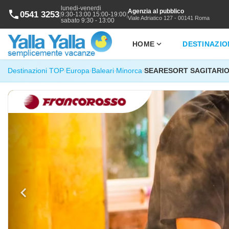
lunedi-venerdi
Agenzia al pubblico
phone
0541 3253
|
|
9:30-13:00 15:00-19:00
Viale Adriatico 127 - 00141 Roma
sabato 9:30 - 13:00
expand_more
HOME
DESTINAZIO
Destinazioni TOP
Europa
Baleari
Minorca
SEARESORT SAGITARIO
›
›
›
›
chevron_left