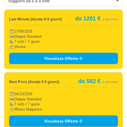
da 1201 €
Last Minute (durata 6-9 giorni)
a persona
event
27/08/2026
hotel
Doppia Standard
dark_mode
7 notti / 7 giorni
flight_takeoff
Verona
arrow_forward
Visualizza Offerta
da 562 €
Best Price (durata 6-9 giorni)
a persona
event
04/10/2026
hotel
Doppia Standard
dark_mode
7 notti / 7 giorni
flight_takeoff
Milano Malpensa
arrow_forward
Visualizza Offerta