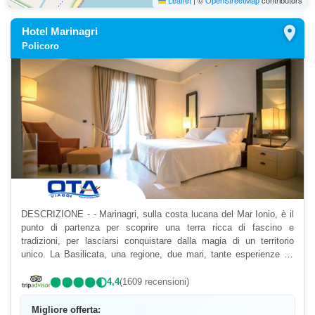
Leaflet
|
©
OpenStreetMap
contributors
location_on
Hotel Marinagri
Policoro
DESCRIZIONE - - Marinagri, sulla costa lucana del Mar Ionio, è il
punto di partenza per scoprire una terra ricca di fascino e
tradizioni, per lasciarsi conquistare dalla magia di un territorio
unico. La Basilicata, una regione, due mari, tante esperienze da
vivere, mille tesori da scoprire. Una vac...
4,4
(1609 recensioni)
Migliore offerta: