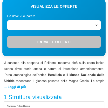
VISUALIZZA LE OFFERTE
Da dove vuoi partire
TROVA LE OFFERTE
vi conduce alla scoperta di Policoro, moderna città sulla costa ionica
lucana dove storia antica e natura si intrecciano armoniosamente.
L'area archeologica dell'antica
Herakleia
e il
Museo Nazionale della
Siritide
raccontano il glorioso passato della Magna Grecia. Le ampie
spiagge dorate, protette da una rigogliosa pineta, offrono un ambiente
… Leggi di più
naturale ideale per il turismo balneare. Il bosco Pantano, rara foresta
1
Struttura visualizzata
umida mediterranea, ospita una biodiversità unica. vi guiderà alla
scoperta dei siti archeologici, delle oasi naturalistiche e delle attività