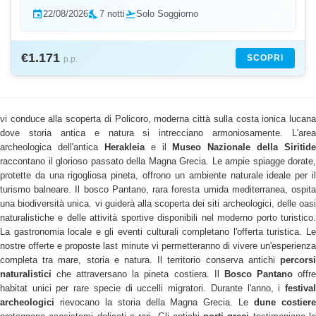
event
22/08/2026
nights_stay
7 notti
flight_takeoff
Solo Soggiorno
€1.171
SCOPRI
p.p.
vi conduce alla scoperta di Policoro, moderna città sulla costa ionica lucana
dove storia antica e natura si intrecciano armoniosamente. L'area
archeologica dell'antica
Herakleia
e il
Museo Nazionale della Siritide
raccontano il glorioso passato della Magna Grecia. Le ampie spiagge dorate,
protette da una rigogliosa pineta, offrono un ambiente naturale ideale per il
turismo balneare. Il bosco Pantano, rara foresta umida mediterranea, ospita
una biodiversità unica. vi guiderà alla scoperta dei siti archeologici, delle oasi
naturalistiche e delle attività sportive disponibili nel moderno porto turistico.
La gastronomia locale e gli eventi culturali completano l'offerta turistica. Le
nostre offerte e proposte last minute vi permetteranno di vivere un'esperienza
completa tra mare, storia e natura. Il territorio conserva antichi
percorsi
naturalistici
che attraversano la pineta costiera. Il
Bosco Pantano
offr
habitat unici per rare specie di uccelli migratori. Durante l'anno, i
festival
archeologici
rievocano la storia della Magna Grecia. Le
dune costier