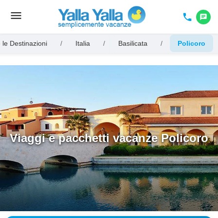
menu
Toggle
phone
chat
navigation
 le Destinazioni
/
Italia
/
Basilicata
/
Policoro
Viaggi e pacchetti vacanze Policoro