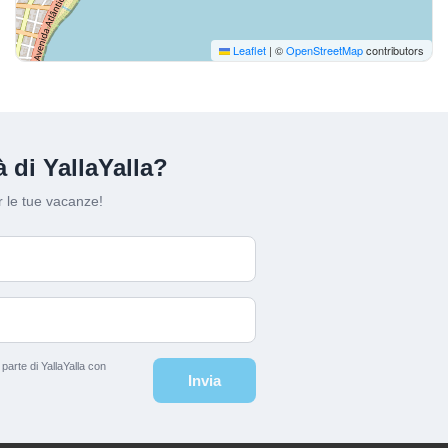
Leaflet
|
©
OpenStreetMap
contributors
 di YallaYalla?
 le tue vacanze!
arte di YallaYalla con
Invia