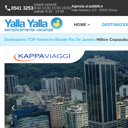
lunedi-venerdi
Agenzia al pubblico
phone
0541 3253
|
|
9:30-13:00 15:00-19:00
Viale Adriatico 127 - 00141 Roma
sabato 9:30 - 13:00
expand_more
HOME
DESTINAZIO
Destinazioni TOP
Americhe
Brasile
Rio De Janeiro
Hilton Copacaba
›
›
›
›
chevron_left