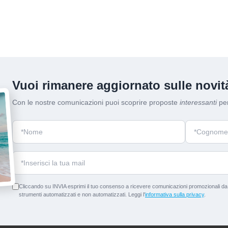
Vuoi rimanere aggiornato sulle novità
Con le nostre comunicazioni puoi scoprire proposte
interessanti
per
Cliccando su INVIA esprimi il tuo consenso a ricevere comunicazioni promozionali da p
strumenti automatizzati e non automatizzati. Leggi l'
informativa sulla privacy
.