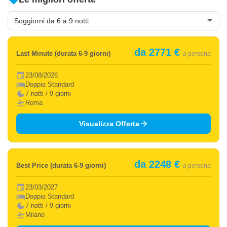
da 2771 €
Last Minute (durata 6-9 giorni)
a persona
event
23/08/2026
hotel
Doppia Standard
dark_mode
7 notti / 9 giorni
flight_takeoff
Roma
arrow_forward
Visualizza Offerta
da 2248 €
Best Price (durata 6-9 giorni)
a persona
event
23/03/2027
hotel
Doppia Standard
dark_mode
7 notti / 9 giorni
flight_takeoff
Milano