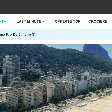
expand_more
expand_more
NI
LAST MINUTE
OFFERTE TOP
CROCIERE
na Rio De Janeiro 5*