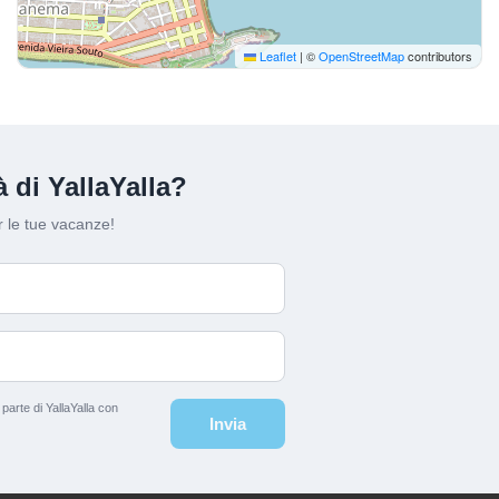
Leaflet
|
©
OpenStreetMap
contributors
 di YallaYalla?
 le tue vacanze!
arte di YallaYalla con
Invia