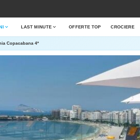
expand_more
expand_more
NI
LAST MINUTE
OFFERTE TOP
CROCIERE
nia Copacabana 4*