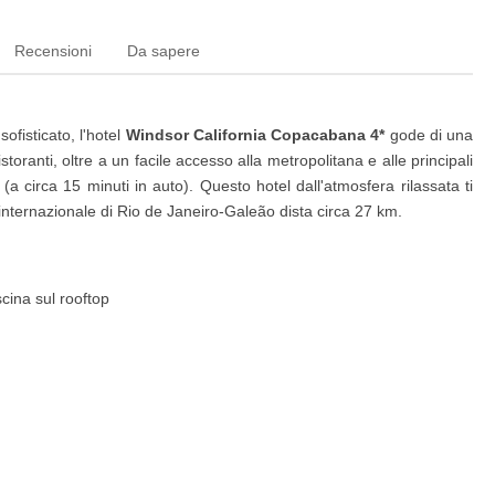
Recensioni
Da sapere
ofisticato, l'hotel
Windsor California Copacabana 4*
gode di una
istoranti, oltre a un facile accesso alla metropolitana e alle principali
 (a circa 15 minuti in auto). Questo hotel dall'atmosfera rilassata ti
 internazionale di Rio de Janeiro-Galeão dista circa 27 km.
scina sul rooftop