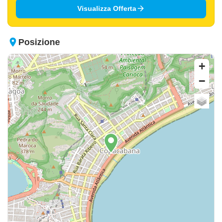
arrow_forward
Visualizza Offerta
place
Posizione
+
−