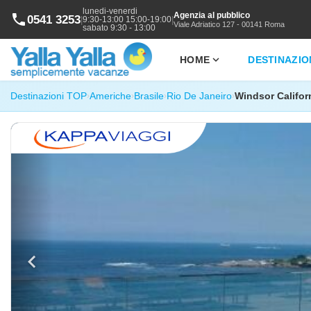
lunedi-venerdi
Agenzia al pubblico
phone
0541 3253
|
|
9:30-13:00 15:00-19:00
Viale Adriatico 127 - 00141 Roma
sabato 9:30 - 13:00
expand_more
HOME
DESTINAZIO
Destinazioni TOP
Americhe
Brasile
Rio De Janeiro
Windsor Califor
›
›
›
›
chevron_left