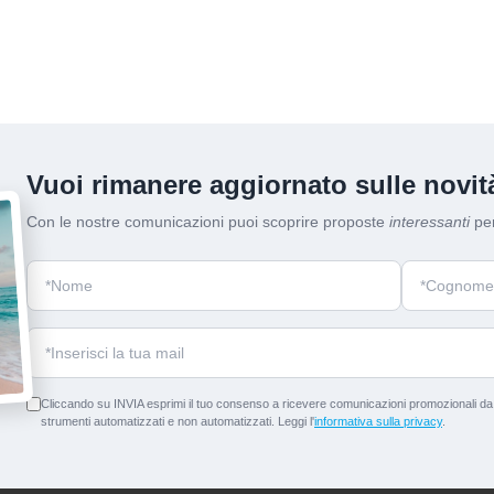
Vuoi rimanere aggiornato sulle novità
Con le nostre comunicazioni puoi scoprire proposte
interessanti
per
Cliccando su INVIA esprimi il tuo consenso a ricevere comunicazioni promozionali da p
strumenti automatizzati e non automatizzati. Leggi l'
informativa sulla privacy
.