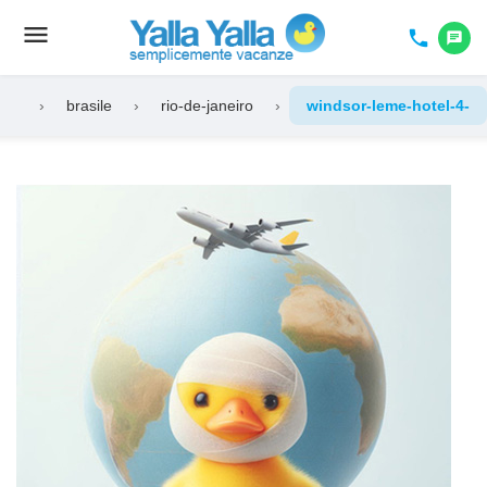
menu
Toggle
phone
chat
navigation
›
brasile
›
rio-de-janeiro
›
windsor-leme-hotel-4-