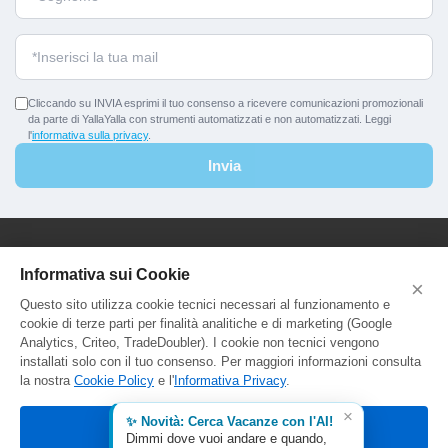
Cliccando su INVIA esprimi il tuo consenso a ricevere comunicazioni promozionali
da parte di YallaYalla con strumenti automatizzati e non automatizzati. Leggi
l'
informativa sulla privacy
.
Invia
YallaYalla - DICA Srl
Informativa sui Cookie
×
Sede Legale e Agenzia al Pubblico:
Questo sito utilizza cookie tecnici necessari al funzionamento e
Viale Adriatico 127 - 00141 Roma
cookie di terze parti per finalità analitiche e di marketing (Google
P.Iva e C.F. IT13366331000
Analytics, Criteo, TradeDoubler). I cookie non tecnici vengono
Aut. Reg. Lazio Prot. GR744549
installati solo con il tuo consenso. Per maggiori informazioni consulta
la nostra
Cookie Policy
e l'
Informativa Privacy
.
×
✨ Novità: Cerca Vacanze con l'AI!
Accetta tutti
Dimmi dove vuoi andare e quando,