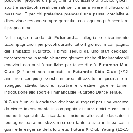
passione, propone un programma ricchissimo di attività, giochi,
sport e spettacoli serali pensati per chi ama vivere il villaggio al
massimo. E per chi preferisce prendersi una pausa, cordialità e
discrezione restano sempre garantite, così ognuno può scegliere
il proprio ritmo.
Nel magico mondo di
Futurlandia
, allegria e divertimento
accompagnano i più piccoli durante tutto il giorno. In compagnia
del simpatico Futurotto, i bimbi seguiti da uno staff dedicato,
trascorreranno in totale sicurezza giornate ricche di indimenticabili
emozioni con attività suddivise per fasce di età:
Futurotto Mini
Club
(3-7 anni non compiuti) e
Futurotto Kids Club
(7/12
anni non compiuti). Giochi in aree attrezzate, in piscina e in
spiaggia, attività ludiche, sportive e creative, gare e tornei,
introduzione allo sport e l’immancabile Futurotto Dance serale.
X Club
è un club esclusivo dedicato ai ragazzi per una vacanza
da vivere intensamente in compagnia di nuovi amici e con tanti
momenti speciali da ricordare. Insieme allo staff dedicato, i
teenagers potranno sbizzarrirsi con tante attività in linea con i
gusti e le esigenze della loro età:
Futura X Club Young
(12-15