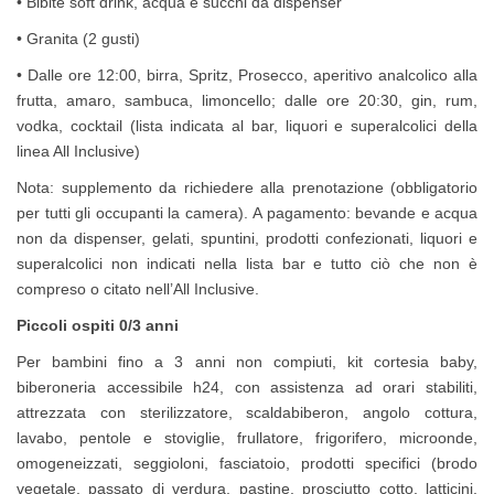
• Bibite soft drink, acqua e succhi da dispenser
• Granita (2 gusti)
• Dalle ore 12:00, birra, Spritz, Prosecco, aperitivo analcolico alla
frutta, amaro, sambuca, limoncello; dalle ore 20:30, gin, rum,
vodka, cocktail (lista indicata al bar, liquori e superalcolici della
linea All Inclusive)
Nota: supplemento da richiedere alla prenotazione (obbligatorio
per tutti gli occupanti la camera). A pagamento: bevande e acqua
non da dispenser, gelati, spuntini, prodotti confezionati, liquori e
superalcolici non indicati nella lista bar e tutto ciò che non è
compreso o citato nell’All Inclusive.
Piccoli ospiti 0/3 anni
Per bambini fino a 3 anni non compiuti, kit cortesia baby,
biberoneria accessibile h24, con assistenza ad orari stabiliti,
attrezzata con sterilizzatore, scaldabiberon, angolo cottura,
lavabo, pentole e stoviglie, frullatore, frigorifero, microonde,
omogeneizzati, seggioloni, fasciatoio, prodotti specifici (brodo
vegetale, passato di verdura, pastine, prosciutto cotto, latticini,