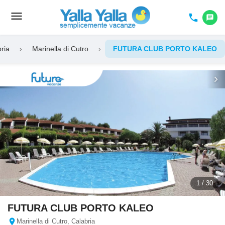
menu
Toggle
phone
chat
navigation
ria
›
Marinella di Cutro
›
FUTURA CLUB PORTO KALEO
chevron_left
chevron_right
1 / 30
FUTURA CLUB PORTO KALEO
location_on
Marinella di Cutro, Calabria