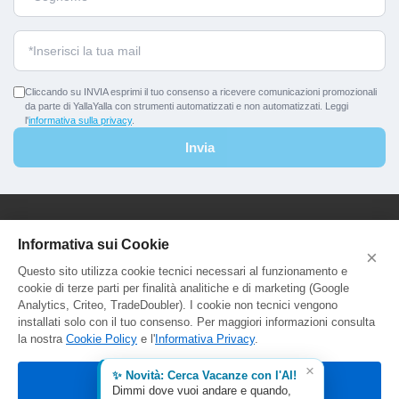
Cliccando su INVIA esprimi il tuo consenso a ricevere comunicazioni promozionali
da parte di YallaYalla con strumenti automatizzati e non automatizzati. Leggi
l'
informativa sulla privacy
.
Invia
YallaYalla - DICA Srl
Informativa sui Cookie
×
Sede Legale e Agenzia al Pubblico:
Questo sito utilizza cookie tecnici necessari al funzionamento e
Viale Adriatico 127 - 00141 Roma
cookie di terze parti per finalità analitiche e di marketing (Google
P.Iva e C.F. IT13366331000
Analytics, Criteo, TradeDoubler). I cookie non tecnici vengono
Aut. Reg. Lazio Prot. GR744549
installati solo con il tuo consenso. Per maggiori informazioni consulta
la nostra
Cookie Policy
e l'
Informativa Privacy
.
×
✨ Novità: Cerca Vacanze con l'AI!
Accetta tutti
Dimmi dove vuoi andare e quando,