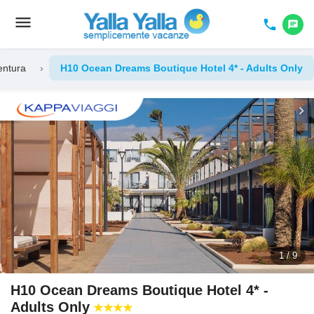
menu
Toggle
phone
chat
navigation
entura
›
H10 Ocean Dreams Boutique Hotel 4* - Adults Only
chevron_left
chevron_right
1 / 9
H10 Ocean Dreams Boutique Hotel 4* -
Adults Only