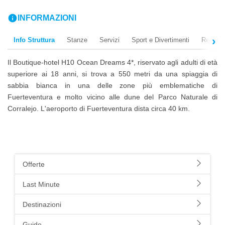
info
INFORMAZIONI
Info Struttura
Stanze
Servizi
Sport e Divertimenti
Recensi
Il Boutique-hotel H10 Ocean Dreams 4*, riservato agli adulti di età
superiore ai 18 anni, si trova a 550 metri da una spiaggia di
sabbia bianca in una delle zone più emblematiche di
Fuerteventura e molto vicino alle dune del Parco Naturale di
Corralejo. L'aeroporto di Fuerteventura dista circa 40 km.
Offerte
Last Minute
Destinazioni
Guide