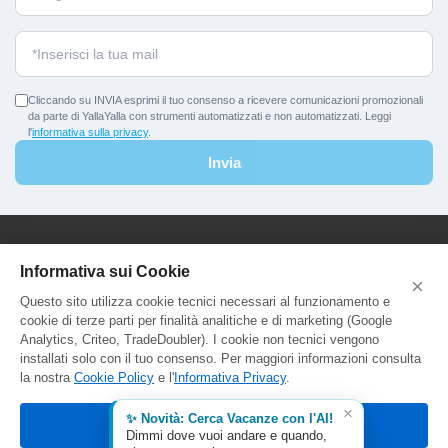
Cliccando su INVIA esprimi il tuo consenso a ricevere comunicazioni promozionali
da parte di YallaYalla con strumenti automatizzati e non automatizzati. Leggi
l'
informativa sulla privacy
.
Invia
YallaYalla - DICA Srl
Informativa sui Cookie
×
Sede Legale e Agenzia al Pubblico:
Questo sito utilizza cookie tecnici necessari al funzionamento e
Viale Adriatico 127 - 00141 Roma
cookie di terze parti per finalità analitiche e di marketing (Google
P.Iva e C.F. IT13366331000
Analytics, Criteo, TradeDoubler). I cookie non tecnici vengono
Aut. Reg. Lazio Prot. GR744549
installati solo con il tuo consenso. Per maggiori informazioni consulta
la nostra
Cookie Policy
e l'
Informativa Privacy
.
×
✨ Novità: Cerca Vacanze con l'AI!
Accetta tutti
Dimmi dove vuoi andare e quando,