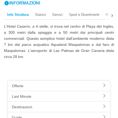
info
INFORMAZIONI
Info Struttura
Stanze
Servizi
Sport e Divertimenti
Recensi
L'Hotel Caserío, a 4 stelle, si trova nel centro di Playa del Inglés,
a 300 metri dalla spiaggia e a 50 metri dai principali centri
commerciali. Questo semplice hotel dall'ambiente moderno dista
7 km dal parco acquatico Aqualand Maspalomas e dal faro di
Maspalomas. L'aeroporto di Las Palmas de Gran Canaria dista
circa 28 km.
Offerte
Last Minute
Destinazioni
Guide