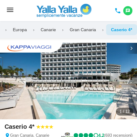
menu
Toggle
phone
chat
navigation
›
Europa
›
Canarie
›
Gran Canaria
›
Caserio 4*
chevron_left
chevron_right
1 / 12
Caserio 4*
location_on
4,2
Gran Canaria, Canarie
(693 recensioni)