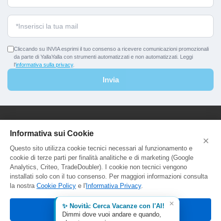
Cliccando su INVIA esprimi il tuo consenso a ricevere comunicazioni promozionali
da parte di YallaYalla con strumenti automatizzati e non automatizzati. Leggi
l'
informativa sulla privacy
.
Invia
YallaYalla - DICA Srl
Informativa sui Cookie
×
Sede Legale e Agenzia al Pubblico:
Questo sito utilizza cookie tecnici necessari al funzionamento e
Viale Adriatico 127 - 00141 Roma
cookie di terze parti per finalità analitiche e di marketing (Google
P.Iva e C.F. IT13366331000
Analytics, Criteo, TradeDoubler). I cookie non tecnici vengono
Aut. Reg. Lazio Prot. GR744549
installati solo con il tuo consenso. Per maggiori informazioni consulta
la nostra
Cookie Policy
e l'
Informativa Privacy
.
×
✨ Novità: Cerca Vacanze con l'AI!
Accetta tutti
Dimmi dove vuoi andare e quando,