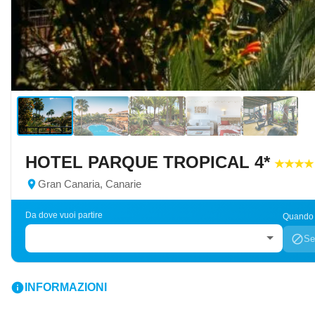
HOTEL PARQUE TROPICAL 4*
location_on
Gran Canaria, Canarie
Da dove vuoi partire
Quando v
block
Se
info
INFORMAZIONI