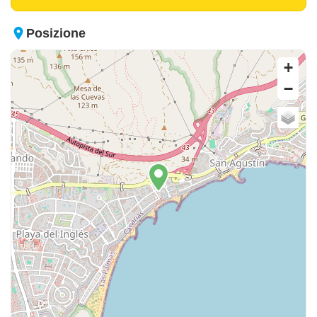
place
Posizione
+
−