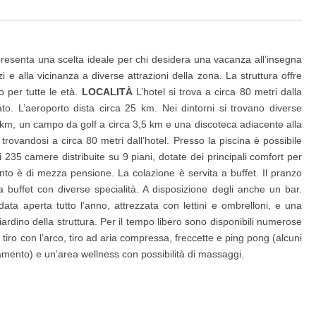
ppresenta una scelta ideale per chi desidera una vacanza all’insegna
i e alla vicinanza a diverse attrazioni della zona. La struttura offre
 per tutte le età.
LOCALITÀ
L’hotel si trova a circa 80 metri dalla
o. L’aeroporto dista circa 25 km. Nei dintorni si trovano diverse
 15 km, un campo da golf a circa 3,5 km e una discoteca adiacente alla
trovandosi a circa 80 metri dall’hotel. Presso la piscina è possibile
 235 camere distribuite su 9 piani, dotate dei principali comfort per
nto è di mezza pensione. La colazione è servita a buffet. Il pranzo
 buffet con diverse specialità. A disposizione degli anche un bar.
data aperta tutto l’anno, attrezzata con lettini e ombrelloni, e una
giardino della struttura. Per il tempo libero sono disponibili numerose
o, tiro con l’arco, tiro ad aria compressa, freccette e ping pong (alcuni
ento) e un’area wellness con possibilità di massaggi.