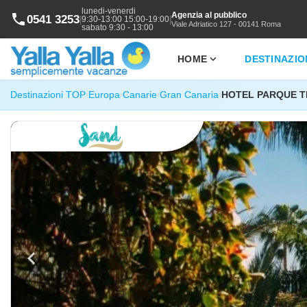
lunedi-venerdi
Agenzia al pubblico
phone
0541 3253
|
|
9:30-13:00 15:00-19:00
Viale Adriatico 127 - 00141 Roma
sabato 9:30 - 13:00
expand_more
HOME
DESTINAZIO
Destinazioni TOP
Europa
Canarie
Gran Canaria
HOTEL PARQUE T
›
›
›
›
chevron_left