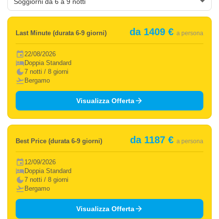
da 1409 €
Last Minute (durata 6-9 giorni)
a persona
event
22/08/2026
hotel
Doppia Standard
dark_mode
7 notti / 8 giorni
flight_takeoff
Bergamo
arrow_forward
Visualizza Offerta
da 1187 €
Best Price (durata 6-9 giorni)
a persona
event
12/09/2026
hotel
Doppia Standard
dark_mode
7 notti / 8 giorni
flight_takeoff
Bergamo
arrow_forward
Visualizza Offerta