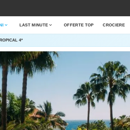
expand_more
expand_more
NI
LAST MINUTE
OFFERTE TOP
CROCIERE
ROPICAL 4*