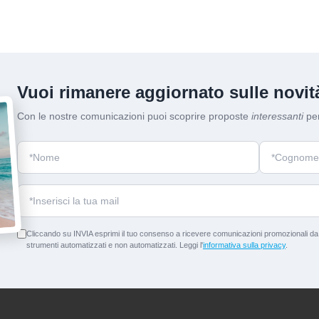
Vuoi rimanere aggiornato sulle novità
Con le nostre comunicazioni puoi scoprire proposte
interessanti
per
Cliccando su INVIA esprimi il tuo consenso a ricevere comunicazioni promozionali da p
strumenti automatizzati e non automatizzati. Leggi l'
informativa sulla privacy
.