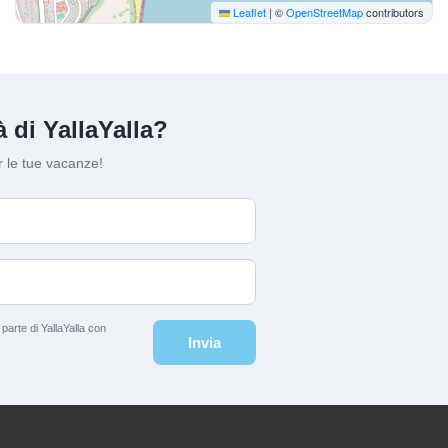
Leaflet
|
©
OpenStreetMap
contributors
 di YallaYalla?
 le tue vacanze!
arte di YallaYalla con
Invia