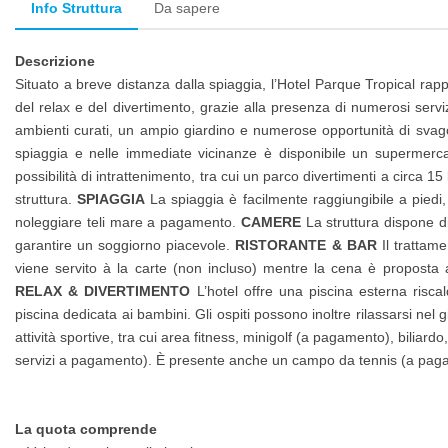
Info Struttura
Da sapere
Descrizione
Situato a breve distanza dalla spiaggia, l’Hotel Parque Tropical ra
del relax e del divertimento, grazie alla presenza di numerosi serviz
ambienti curati, un ampio giardino e numerose opportunità di svago
spiaggia e nelle immediate vicinanze è disponibile un supermercat
possibilità di intrattenimento, tra cui un parco divertimenti a circa
struttura.
SPIAGGIA
La spiaggia è facilmente raggiungibile a piedi, 
noleggiare teli mare a pagamento.
CAMERE
La struttura dispone di
garantire un soggiorno piacevole.
RISTORANTE & BAR
Il trattame
viene servito à la carte (non incluso) mentre la cena è proposta a
RELAX & DIVERTIMENTO
L’hotel offre una piscina esterna riscal
piscina dedicata ai bambini. Gli ospiti possono inoltre rilassarsi nel 
attività sportive, tra cui area fitness, minigolf (a pagamento), biliard
servizi a pagamento). È presente anche un campo da tennis (a pagam
La quota comprende