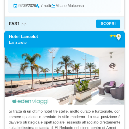
event
26/09/2026
nights_stay
7 notti
flight_takeoff
Milano Malpensa
€531
SCOPRI
p.p.
location_on
Hotel Lancelot
Lanzarote
Si tratta di un ottimo hotel tre stelle, molto curato e funzionale, con
camere spaziose e arredate in stile moderno. La sua posizione è
davvero strategica e spettacolare, essendo affacciato direttamente
sulla bellissima spiaggia di El Reducto nel pieno centro di Arrecife,