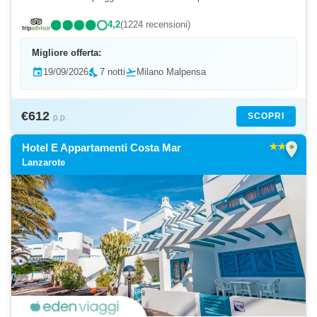
il capoluogo dell’isola. - ...
4,2
(1224 recensioni)
Migliore offerta:
event
19/09/2026
nights_stay
7 notti
flight_takeoff
Milano Malpensa
€612
SCOPRI
p.p.
location_on
Hotel E Appartamenti Costa Mar
Lanzarote