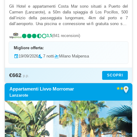
Gli Hotel e appartamenti Costa Mar sono situati a Puerto del
Carmen (Lanzarote), a 50m dalla spiaggia di Los Pocillos, 500
dall’inizio della passeggiata lungomare, 4km dal porto e 7
dall’aeroporto. Una piscina e connessione wi-fi gratuita sono solo
alcuni dei servizi offerti dagli hotel e appartamen...
3,5
(841 recensioni)
Migliore offerta:
event
19/09/2026
nights_stay
7 notti
flight_takeoff
Milano Malpensa
€662
SCOPRI
p.p.
location_on
Appartamenti Livvo Morromar
Lanzarote