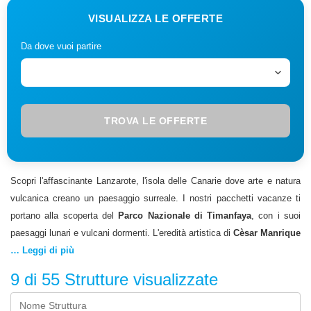
VISUALIZZA LE OFFERTE
Da dove vuoi partire
TROVA LE OFFERTE
Scopri l'affascinante Lanzarote, l'isola delle Canarie dove arte e natura
vulcanica creano un paesaggio surreale. I nostri pacchetti vacanze ti
portano alla scoperta del
Parco Nazionale di Timanfaya
, con i suoi
paesaggi lunari e vulcani dormenti. L'eredità artistica di
Cèsar Manrique
si fonde perfettamente con il territorio, creando spazi unici al mondo. Le
… Leggi di più
spiagge di sabbia nera e bianca offrono scenari contrastanti e
9 di 55
Strutture visualizzate
suggestivi. I centri turistici moderni si integrano armoniosamente con
l'architettura tradizionale bianca. La gastronomia locale si esalta con i