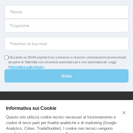
Cliccando su INVIA esprimi il tuo consenso a ricevere comunicazioni promozionali
da parte di YallaYalla con strumenti automatizzati e non automatizzati. Leggi
l'
informativa sulla privacy
.
Invia
YallaYalla - DICA Srl
Informativa sui Cookie
×
Sede Legale e Agenzia al Pubblico:
Questo sito utilizza cookie tecnici necessari al funzionamento e
Viale Adriatico 127 - 00141 Roma
cookie di terze parti per finalità analitiche e di marketing (Google
P.Iva e C.F. IT13366331000
Analytics, Criteo, TradeDoubler). I cookie non tecnici vengono