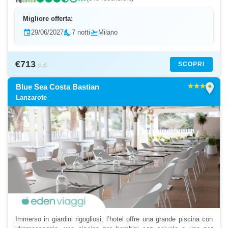
Migliore offerta:
event
29/06/2027
nights_stay
7 notti
flight_takeoff
Milano
€713
SCOPRI
p.p.
location_on
Blue Sea Costa Bastian
Lanzarote
Immerso in giardini rigogliosi, l’hotel offre una grande piscina con