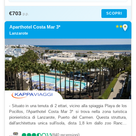
€703
SCOPRI
p.p.
location_on
Aparthotel Costa Mar 3*
Lanzarote
- Situato in una tenuta di 2 ettari, vicino alla spiaggia Playa de los
Pocillos, l'Aparthotel Costa Mar 3* si trova nella zona turistica
pionieristica di Lanzarote, Puerto del Carmen. Questa struttura,
dall'architettura unica sull'isola, dista 1,8 km dallo zoo Rancho
Texas Lanzarote Park e 6 km dal...
3,5
(840 recensioni)