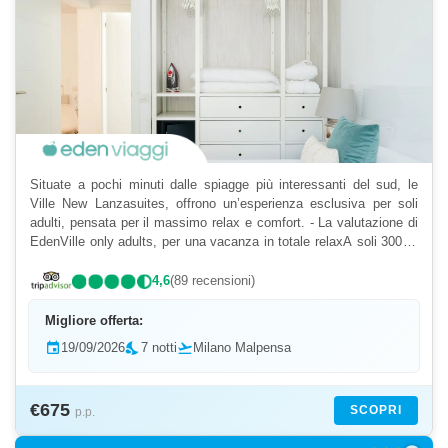
Situate a pochi minuti dalle spiagge più interessanti del sud, le
Ville New Lanzasuites, offrono un’esperienza esclusiva per soli
adulti, pensata per il massimo relax e comfort. - La valutazione di
EdenVille only adults, per una vacanza in totale relaxA soli 300 m
da Playa FlamingoSituate a pochi mi...
4,6
(89 recensioni)
Migliore offerta:
event
19/09/2026
nights_stay
7 notti
flight_takeoff
Milano Malpensa
€675
SCOPRI
p.p.