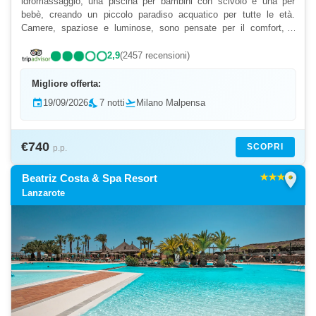
idromassaggio, una piscina per bambini con scivolo e una per
bebè, creando un piccolo paradiso acquatico per tutte le età.
Camere, spaziose e luminose, sono pensate per il comfort, e
inoltre, camere tematiche, ispirate al paesaggio...
2,9
(2457 recensioni)
Migliore offerta:
event
19/09/2026
nights_stay
7 notti
flight_takeoff
Milano Malpensa
€740
SCOPRI
p.p.
location_on
Beatriz Costa & Spa Resort
Lanzarote