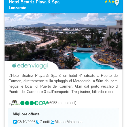
location_on
Hotel Beatriz Playa & Spa
Lanzarote
L’Hotel Beatriz Playa & Spa è un hotel 4* situato a Puerto del
Carmen, direttamente sulla spiaggia di Matagorda, a 50m dai primi
negozi e locali di Puerto del Carmen, 6km dal porto vecchio di
Puerto del Carmen e 3 dall’aeroporto. Tre piscine, biliardo e centro
spa sono solo alcuni dei servizi offert...
3,6
(6058 recensioni)
Migliore offerta:
event
03/10/2026
nights_stay
7 notti
flight_takeoff
Milano Malpensa