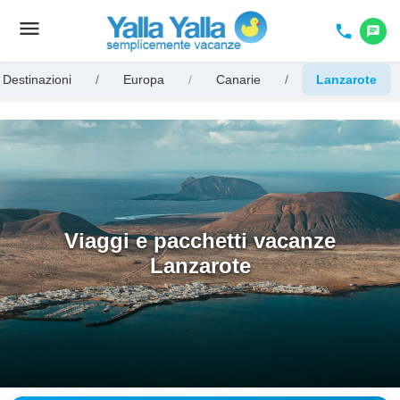
menu
Toggle
phone
chat
navigation
e Destinazioni
/
Europa
/
Canarie
/
Lanzarote
Viaggi e pacchetti vacanze
Lanzarote