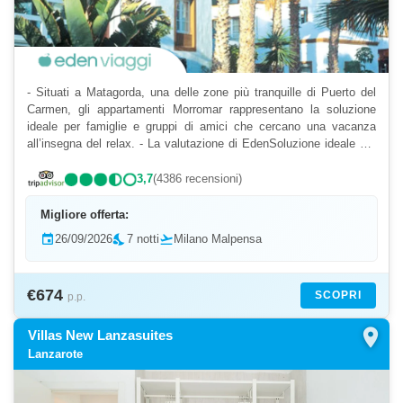
- Situati a Matagorda, una delle zone più tranquille di Puerto del
Carmen, gli appartamenti Morromar rappresentano la soluzione
ideale per famiglie e gruppi di amici che cercano una vacanza
all’insegna del relax. - La valutazione di EdenSoluzione ideale per
famiglie e gruppi di amici che cercano un...
3,7
(4386 recensioni)
Migliore offerta:
event
26/09/2026
nights_stay
7 notti
flight_takeoff
Milano Malpensa
€674
SCOPRI
p.p.
location_on
Villas New Lanzasuites
Lanzarote