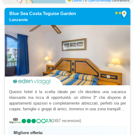
Leaflet
|
©
OpenStreetMap
contributors
location_on
Blue Sea Costa Teguise Garden
Lanzarote
Questo hotel è la scelta ideale per chi desidera una vacanza
rilassante ma ricca di opportunità: un ottimo 3* che dispone di
appartamenti spaziosi e completamente attrezzati, perfetti sia per
coppie, famiglie o gruppi di amici, immerso in una zona tranquilla e
a soli 1 km dalla spiaggia di Playa Bas...
2,9
(2457 recensioni)
Migliore offerta: