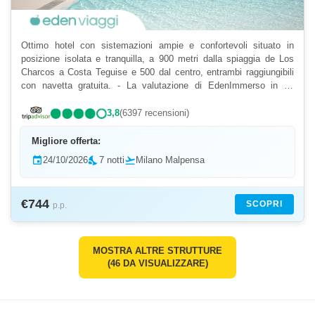
Ottimo hotel con sistemazioni ampie e confortevoli situato in
posizione isolata e tranquilla, a 900 metri dalla spiaggia de Los
Charcos a Costa Teguise e 500 dal centro, entrambi raggiungibili
con navetta gratuita. - La valutazione di EdenImmerso in un
grande giardino tropicale, con una grande varie...
3,8
(6397 recensioni)
Migliore offerta:
event
24/10/2026
nights_stay
7 notti
flight_takeoff
Milano Malpensa
€744
SCOPRI
p.p.
MOSTRA ALTRE STRUTTURE
(46 DA VISUALIZZARE)