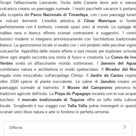
Scopri l'affascinante Lanzarote, l'isola delle Canarie dove arte e natura
vulcanica creano un paesaggio surreale. I nostri pacchetti vacanze ti portano
alla scoperta del
Parco Nazionale di Timanfaya
, con i suoi paesaggi lunar
e vulcani dormenti. L'eredità artistica di
Cèsar Manrique
si fond
perfettamente con il territorio, creando spazi unici al mondo. Le spiagge di
sabbia nera e bianca offrono scenari contrastanti e suggestivi. I centri
turistici moderni si integrano armoniosamente con l'architettura tradizionale
bianca. La gastronomia locale si esalta con i vini prodotti nelle peculiari vigne
vulcaniche. Approfitta delle nostre offerte e last minute per esplorare un'isola
dove ogni angolo racconta una storia di fuoco e creatività. La
Cueva de lo
Verdes
svela un affascinante mondo sotterraneo. I
Jameos del Agu
combinano natura e architettura in modo spettacolare. Il
Mirador del Rio
regala viste mozzafiato sull'arcipelago Chinijo. Il
Jardin de Cactus
ospit
oltre 1500 specie di piante succulente. Le saline di
Janubio
creano u
paesaggio surreale al tramonto. Il
Museo del Campesino
preserva le
tradizioni agricole dell'isola. La
Playa de Papagayo
incanta con le sue acqu
turchesi. Il
mercato tradizionale di Teguise
offre un tuffo nella cultur
locale. Scegliendo il tuo viaggio con
Yalla Yalla
potrai immergerti in quest
scenari unici dove natura e arte si fondono in perfetta armonia.
Offerte