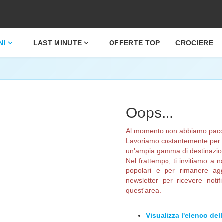
expand_more
expand_more
NI
LAST MINUTE
OFFERTE TOP
CROCIERE
Oops...
Al momento non abbiamo pacchet
Lavoriamo costantemente per am
un'ampia gamma di destinazioni
Nel frattempo, ti invitiamo a n
popolari e per rimanere aggi
newsletter per ricevere noti
quest'area.
Visualizza l'elenco del