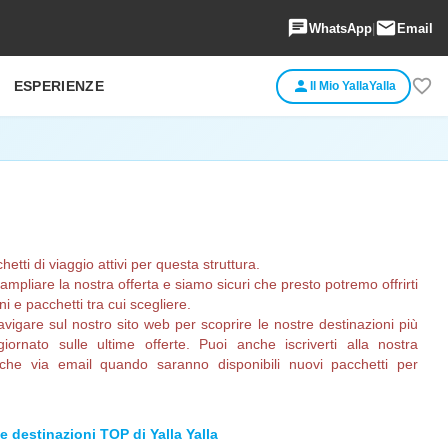
chat
email
WhatsApp
|
Email
favorite_border
person
ESPERIENZE
Il Mio YallaYalla
ti di viaggio attivi per questa struttura.
pliare la nostra offerta e siamo sicuri che presto potremo offrirti
 e pacchetti tra cui scegliere.
avigare sul nostro sito web per scoprire le nostre destinazioni più
ornato sulle ultime offerte. Puoi anche iscriverti alla nostra
fiche via email quando saranno disponibili nuovi pacchetti per
le destinazioni TOP di Yalla Yalla