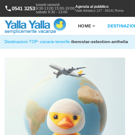
lunedi-venerdi
Agenzia al pubblico
phone
0541 3253
|
|
9:30-13:00 15:00-19:00
Viale Adriatico 127 - 00141 Roma
sabato 9:30 - 13:00
expand_more
HOME
DESTINAZIO
Destinazioni TOP
canarie
tenerife
iberostar-selection-anthelia
›
›
›
›