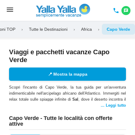
menu
Toggle
phone
chat
navigation
ioni TOP
›
Tutte le Destinazioni
›
Africa
›
Capo Verde
Viaggi e pacchetti vacanze Capo
Verde
📍
Mostra la mappa
Scopri l'incanto di Capo Verde, la tua guida per un'avventura
indimenticabile nell'arcipelago africano dell'Atlantico. Immergiti nel
relax totale sulle spiagge infinite di
Sal
, dove il deserto incontra il
mare creando paesaggi di rara bellezza. Esplora
Boa Vista
… Leggi tutto
, l'isola
delle dune, con le sue spiagge incontaminate che si estendono a
perdita d'occhio, perfette per lunghe passeggiate al tramonto. Vivi
Capo Verde - Tutte le località con offerte
attive
l'emozione del
windsurf
e del kitesurf, sfruttando i venti costanti
che rendono Capo Verde un paradiso per gli sport acquatici.