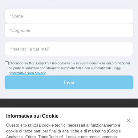
Cliccando su INVIA esprimi il tuo consenso a ricevere comunicazioni promozionali
da parte di YallaYalla con strumenti automatizzati e non automatizzati. Leggi
l'
informativa sulla privacy
.
Invia
YallaYalla - DICA Srl
Informativa sui Cookie
×
Sede Legale e Agenzia al Pubblico:
Questo sito utilizza cookie tecnici necessari al funzionamento e
Viale Adriatico 127 - 00141 Roma
cookie di terze parti per finalità analitiche e di marketing (Google
P.Iva e C.F. IT13366331000
Analytics, Criteo, TradeDoubler). I cookie non tecnici vengono