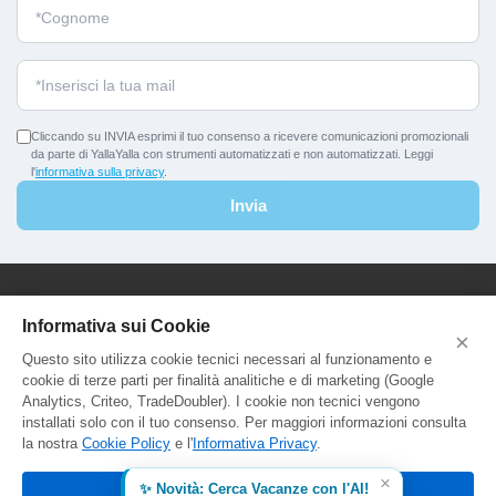
Cliccando su INVIA esprimi il tuo consenso a ricevere comunicazioni promozionali
da parte di YallaYalla con strumenti automatizzati e non automatizzati. Leggi
l'
informativa sulla privacy
.
Invia
YallaYalla - DICA Srl
Informativa sui Cookie
×
Sede Legale e Agenzia al Pubblico:
Questo sito utilizza cookie tecnici necessari al funzionamento e
Viale Adriatico 127 - 00141 Roma
cookie di terze parti per finalità analitiche e di marketing (Google
P.Iva e C.F. IT13366331000
Analytics, Criteo, TradeDoubler). I cookie non tecnici vengono
Aut. Reg. Lazio Prot. GR744549
installati solo con il tuo consenso. Per maggiori informazioni consulta
la nostra
Cookie Policy
e l'
Informativa Privacy
.
×
✨ Novità: Cerca Vacanze con l'AI!