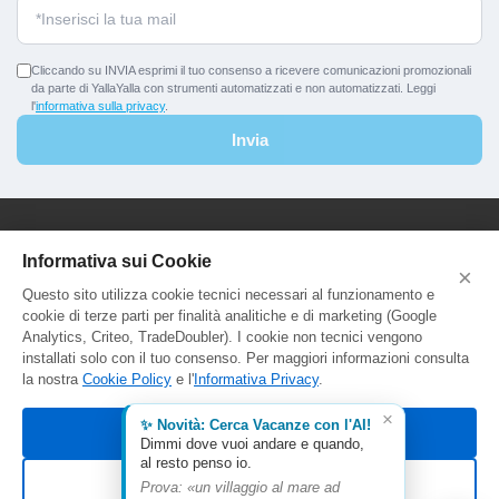
Cliccando su INVIA esprimi il tuo consenso a ricevere comunicazioni promozionali
da parte di YallaYalla con strumenti automatizzati e non automatizzati. Leggi
l'
informativa sulla privacy
.
Invia
YallaYalla - DICA Srl
Informativa sui Cookie
×
Sede Legale e Agenzia al Pubblico:
Questo sito utilizza cookie tecnici necessari al funzionamento e
Viale Adriatico 127 - 00141 Roma
cookie di terze parti per finalità analitiche e di marketing (Google
P.Iva e C.F. IT13366331000
Analytics, Criteo, TradeDoubler). I cookie non tecnici vengono
Aut. Reg. Lazio Prot. GR744549
installati solo con il tuo consenso. Per maggiori informazioni consulta
la nostra
Cookie Policy
e l'
Informativa Privacy
.
×
✨ Novità: Cerca Vacanze con l'AI!
Accetta tutti
Dimmi dove vuoi andare e quando,
al resto penso io.
Rifiuta non essenziali
Prova: «un villaggio al mare ad