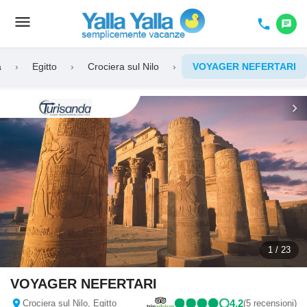
menu
Toggle
phone
chat
navigation
a
›
Egitto
›
Crociera sul Nilo
›
VOYAGER NEFERTARI
chevron_left
chevron_right
1 / 23
VOYAGER NEFERTARI
location_on
4,2
Crociera sul Nilo, Egitto
(5 recensioni)