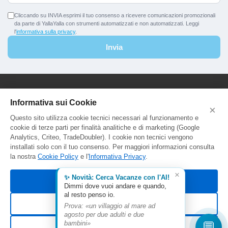
Cliccando su INVIA esprimi il tuo consenso a ricevere comunicazioni promozionali
da parte di YallaYalla con strumenti automatizzati e non automatizzati. Leggi
l'
informativa sulla privacy
.
Invia
YallaYalla - DICA Srl
Informativa sui Cookie
×
Sede Legale e Agenzia al Pubblico:
Questo sito utilizza cookie tecnici necessari al funzionamento e
Viale Adriatico 127 - 00141 Roma
cookie di terze parti per finalità analitiche e di marketing (Google
P.Iva e C.F. IT13366331000
Analytics, Criteo, TradeDoubler). I cookie non tecnici vengono
Aut. Reg. Lazio Prot. GR744549
installati solo con il tuo consenso. Per maggiori informazioni consulta
la nostra
Cookie Policy
e l'
Informativa Privacy
.
×
✨ Novità: Cerca Vacanze con l'AI!
Accetta tutti
Dimmi dove vuoi andare e quando,
al resto penso io.
Rifiuta non essenziali
Prova: «un villaggio al mare ad
agosto per due adulti e due
© 2026 YallaYalla. Tutti i diritti riservati.
💬
bambini»
Personalizza