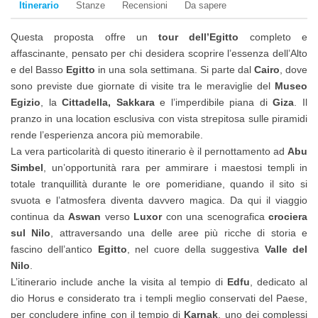
Itinerario
Stanze
Recensioni
Da sapere
Questa proposta offre un
tour dell’Egitto
completo e
affascinante, pensato per chi desidera scoprire l’essenza dell’Alto
e del Basso
Egitto
in una sola settimana. Si parte dal
Cairo
, dove
sono previste due giornate di visite tra le meraviglie del
Museo
Egizio
, la
Cittadella, Sakkara
e l’imperdibile piana di
Giza
. Il
pranzo in una location esclusiva con vista strepitosa sulle piramidi
rende l’esperienza ancora più memorabile.
La vera particolarità di questo itinerario è il pernottamento ad
Abu
Simbel
, un’opportunità rara per ammirare i maestosi templi in
totale tranquillità durante le ore pomeridiane, quando il sito si
svuota e l’atmosfera diventa davvero magica. Da qui il viaggio
continua da
Aswan
verso
Luxor
con una scenografica
crociera
sul Nilo
, attraversando una delle aree più ricche di storia e
fascino dell’antico
Egitto
, nel cuore della suggestiva
Valle del
Nilo
.
L’itinerario include anche la visita al tempio di
Edfu
, dedicato al
dio Horus e considerato tra i templi meglio conservati del Paese,
per concludere infine con il tempio di
Karnak
, uno dei complessi