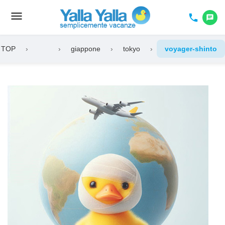
menu
Toggle
phone
chat
navigation
i TOP
›
›
giappone
›
tokyo
›
voyager-shinto