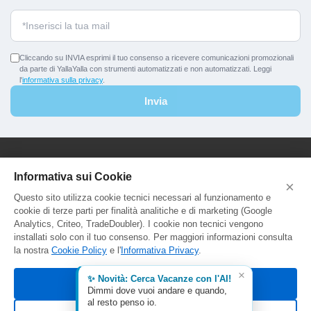
Cliccando su INVIA esprimi il tuo consenso a ricevere comunicazioni promozionali
da parte di YallaYalla con strumenti automatizzati e non automatizzati. Leggi
l'
informativa sulla privacy
.
Invia
YallaYalla - DICA Srl
Informativa sui Cookie
×
Sede Legale e Agenzia al Pubblico:
Questo sito utilizza cookie tecnici necessari al funzionamento e
Viale Adriatico 127 - 00141 Roma
cookie di terze parti per finalità analitiche e di marketing (Google
P.Iva e C.F. IT13366331000
Analytics, Criteo, TradeDoubler). I cookie non tecnici vengono
Aut. Reg. Lazio Prot. GR744549
installati solo con il tuo consenso. Per maggiori informazioni consulta
la nostra
Cookie Policy
e l'
Informativa Privacy
.
×
✨ Novità: Cerca Vacanze con l'AI!
Accetta tutti
Dimmi dove vuoi andare e quando,
al resto penso io.