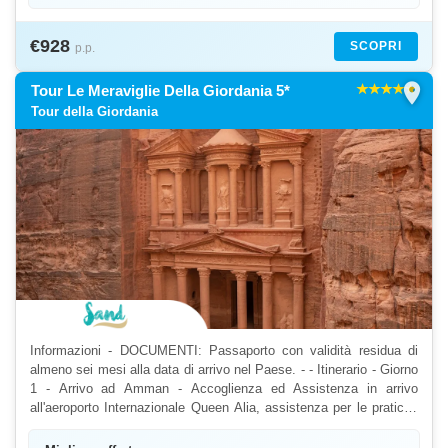
€928
SCOPRI
p.p.
location_on
Tour Le Meraviglie Della Giordania 5*
Tour della Giordania
Informazioni - DOCUMENTI: Passaporto con validità residua di
almeno sei mesi alla data di arrivo nel Paese. - - Itinerario - Giorno
1 - Arrivo ad Amman - Accoglienza ed Assistenza in arrivo
all'aeroporto Internazionale Queen Alia, assistenza per le pratiche
per il Visto e dopo partenza verso ...