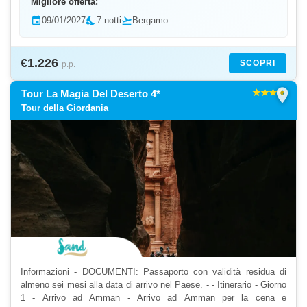
Migliore offerta:
event
09/01/2027
nights_stay
7 notti
flight_takeoff
Bergamo
€1.226
SCOPRI
p.p.
location_on
Tour La Magia Del Deserto 4*
Tour della Giordania
Informazioni - DOCUMENTI: Passaporto con validità residua di
almeno sei mesi alla data di arrivo nel Paese. - - Itinerario - Giorno
1 - Arrivo ad Amman - Arrivo ad Amman per la cena e