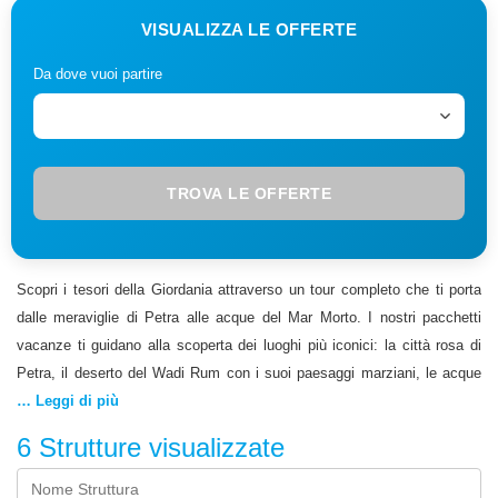
VISUALIZZA LE OFFERTE
Da dove vuoi partire
TROVA LE OFFERTE
Scopri i tesori della Giordania attraverso un tour completo che ti porta
dalle meraviglie di Petra alle acque del Mar Morto. I nostri pacchetti
vacanze ti guidano alla scoperta dei luoghi più iconici: la città rosa di
Petra, il deserto del Wadi Rum con i suoi paesaggi marziani, le acque
curative del Mar Morto e i mosaici bizantini di Madaba. Le notti nel
… Leggi di più
deserto sotto le stelle e i bagni nel Mar Morto offrono esperienze
6
Strutture visualizzate
indimenticabili. La cucina tradizionale e l'ospitalità beduina completano il
viaggio. Approfitta delle nostre offerte e last minute per un viaggio nel