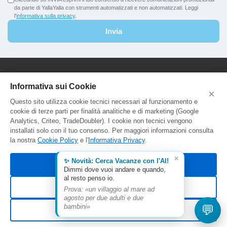
da parte di YallaYalla con strumenti automatizzati e non automatizzati. Leggi
l'
informativa sulla privacy
.
Invia
YallaYalla - DICA Srl
Informativa sui Cookie
×
Sede Legale e Agenzia al Pubblico:
Questo sito utilizza cookie tecnici necessari al funzionamento e
Viale Adriatico 127 - 00141 Roma
cookie di terze parti per finalità analitiche e di marketing (Google
P.Iva e C.F. IT13366331000
Analytics, Criteo, TradeDoubler). I cookie non tecnici vengono
Aut. Reg. Lazio Prot. GR744549
installati solo con il tuo consenso. Per maggiori informazioni consulta
la nostra
Cookie Policy
e l'
Informativa Privacy
.
×
✨ Novità: Cerca Vacanze con l'AI!
Accetta tutti
Dimmi dove vuoi andare e quando,
al resto penso io.
Rifiuta non essenziali
Prova: «un villaggio al mare ad
agosto per due adulti e due
© 2026 YallaYalla. Tutti i diritti riservati.
💬
bambini»
Personalizza
Termini
Privacy
Cookie Policy
Gestisci preferenze cookie