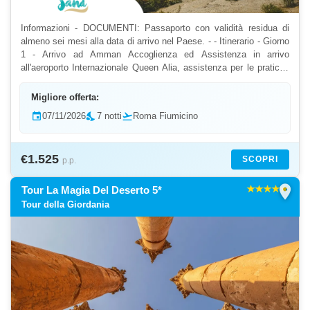
Informazioni - DOCUMENTI: Passaporto con validità residua di
almeno sei mesi alla data di arrivo nel Paese. - - Itinerario - Giorno
1 - Arrivo ad Amman Accoglienza ed Assistenza in arrivo
all'aeroporto Internazionale Queen Alia, assistenza per le pratiche
per il Visto e dopo partenza verso Amm...
Migliore offerta:
event
07/11/2026
nights_stay
7 notti
flight_takeoff
Roma Fiumicino
€1.525
SCOPRI
p.p.
location_on
Tour La Magia Del Deserto 5*
Tour della Giordania