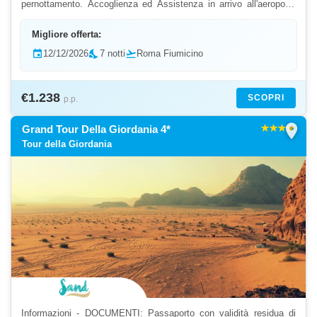
pernottamento. Accoglienza ed Assistenza in arrivo all'aeroporto
Internazionale Queen Alia, assistenza per le...
Migliore offerta:
event
12/12/2026
nights_stay
7 notti
flight_takeoff
Roma Fiumicino
€1.238
SCOPRI
p.p.
location_on
Grand Tour Della Giordania 4*
Tour della Giordania
Informazioni - DOCUMENTI: Passaporto con validità residua di