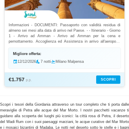
Informazioni - DOCUMENTI: Passaporto con validità residua di
almeno sei mesi alla data di arrivo nel Paese. - - Itinerario - Giorno
1 - Arrivo ad Amman - Arrivo ad Amman per la cena e
pernottamento. Accoglienza ed Assistenza in arrivo all'aeroporto
Internazionale Queen Alia, assistenza per le...
Migliore offerta:
event
12/12/2026
nights_stay
7 notti
flight_takeoff
Milano Malpensa
€1.757
SCOPRI
p.p.
Scopri i tesori della Giordania attraverso un tour completo che ti porta dalle
meraviglie di Petra alle acque del Mar Morto. I nostri pacchetti vacanze ti
guidano alla scoperta dei luoghi più iconici: la città rosa di Petra, il deserto
del Wadi Rum con i suoi paesaggi marziani, le acque curative del Mar Morto
e i mosaici bizantini di Madaba. Le notti nel deserto sotto le stelle e i bagni