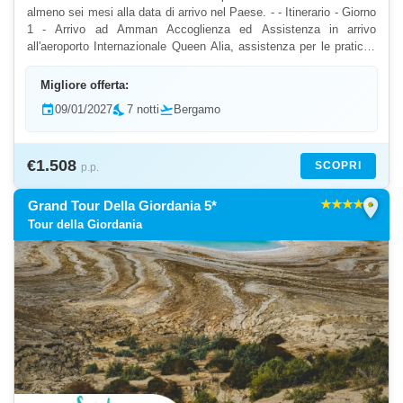
almeno sei mesi alla data di arrivo nel Paese. - - Itinerario - Giorno
1 - Arrivo ad Amman Accoglienza ed Assistenza in arrivo
all'aeroporto Internazionale Queen Alia, assistenza per le pratiche
per il Visto e dopo partenza verso Amm...
Migliore offerta:
event
09/01/2027
nights_stay
7 notti
flight_takeoff
Bergamo
€1.508
SCOPRI
p.p.
location_on
Grand Tour Della Giordania 5*
Tour della Giordania