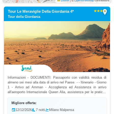
Leaflet
|
©
OpenStreetMap
contributors
location_on
Tour Le Meraviglie Della Giordania 4*
Tour della Giordania
Informazioni - DOCUMENTI: Passaporto con validità residua di
almeno sei mesi alla data di arrivo nel Paese. - - Itinerario - Giorno
1 - Arrivo ad Amman - Accoglienza ed Assistenza in arrivo
all'aeroporto Internazionale Queen Alia, assistenza per le pratiche
per il Visto e dopo partenza verso...
Migliore offerta:
event
12/12/2026
nights_stay
7 notti
flight_takeoff
Milano Malpensa