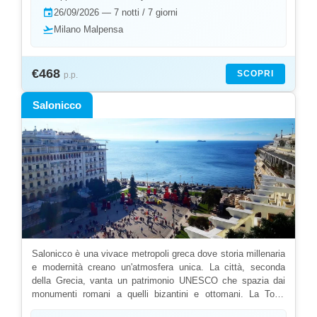
event
26/09/2026 — 7 notti / 7 giorni
last minute per scoprire un'isola che unisce storia e mare.
L'isola vanta l'antica Acropoli di Lindos con vista mozzafiato
flight_takeoff
Milano Malpensa
sul mare. La Valle delle Farfalle offre uno spettacolo naturale
unico. Gli amanti della storia possono visitare le Terme di
Kallithea . I villaggi dell'interno conservano l'arte della
€468
SCOPRI
p.p.
ceramica. Il Monte Profitis Ilias regala panorami spettacolari.
Le tradizioni gastronomiche si scoprono nelle taverne
Salonicco
storiche. Con Yalla Yalla potrai vivere tutte queste
affascinanti esperienze mediterranee.
Salonicco è una vivace metropoli greca dove storia millenaria
e modernità creano un'atmosfera unica. La città, seconda
della Grecia, vanta un patrimonio UNESCO che spazia dai
monumenti romani a quelli bizantini e ottomani. La Torre
Bianca e il lungomare animato è il cuore pulsante della vita