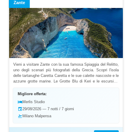
Zante
esperienze ioniche.
Vieni a visitare Zante con la sua famosa Spiaggia del Relitto,
uno degli scenari più fotografati della Grecia. Scopri l'isola
delle tartarughe Caretta Caretta e le sue calette nascoste e le
azzurre grotte marine. Le Grotte Blu di Keri e le escursioni
per l'avvistamento delle tartarughe offrono esperienze uniche.
La vivace Laganas contrasta con i tranquilli villaggi
Migliore offerta:
tradizionali dell'entroterra. Gli sport acquatici e le immersioni
hotel
Merlis Studio
completano l'offerta di attività. Approfitta delle nostre offerte e
event
29/08/2026 — 7 notti / 7 giorni
last minute per una vacanza tra natura spettacolare e
divertimento. L'isola ospita il Centro di Protezione delle
flight_takeoff
Milano Malpensa
Tartarughe Marine . Il Monastero di Anafonitria offre viste
panoramiche sull'isola. Gli amanti della natura possono
esplorare il Parco Nazionale Marino . I villaggi dell'entroterra