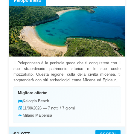
Peloponneso
Il Peloponneso è la penisola greca che ti conquisterà con il
suo straordinario patrimonio storico e le sue coste
mozzafiato. Questa regione, culla della civiltà micenea, ti
sorprenderà con siti archeologici come Micene ed Epidauro ,
castelli veneziani e spiagge cristalline. Il nostro team ha
selezionato i migliori hotel dove vivere un'esperienza tra
Migliore offerta:
storia e mare. Potrai esplorare antiche città come Sparta,
hotel
Kalogria Beach
visitare il teatro di Epidauro, rilassarti nelle spiagge di
event
11/09/2026 — 7 notti / 7 giorni
Elafonissos e scoprire pittoreschi villaggi di pescatori. La
regione offre un perfetto mix di cultura e natura.
flight_takeoff
Milano Malpensa
Organizziamo il tuo viaggio curando ogni dettaglio per
garantirti un'esperienza indimenticabile in questa terra ricca di
storia. Esplora l'antica Olimpia , culla dei giochi olimpici, e