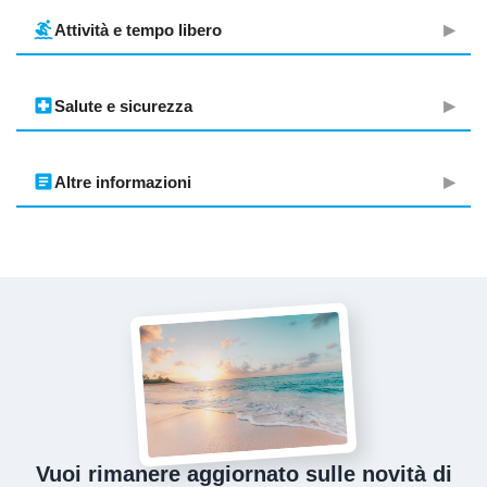
surfing
Attività e tempo libero
local_hospital
Salute e sicurezza
article
Altre informazioni
Vuoi rimanere aggiornato sulle novità di