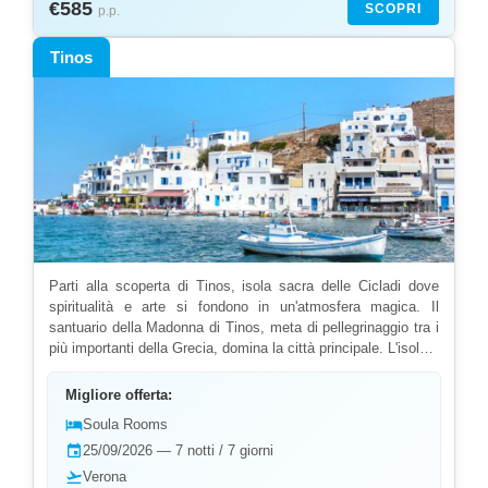
€585
SCOPRI
p.p.
mantengono vive le tradizioni agricole. Il Museo Bizantino
espone rare icone antiche. L'arte della produzione dell'olio si
Tinos
scopre nei frantoi storici. Scegliendo Yalla Yalla potrai vivere
tutte queste emozionanti esperienze naturalistiche.
Parti alla scoperta di Tinos, isola sacra delle Cicladi dove
spiritualità e arte si fondono in un'atmosfera magica. Il
santuario della Madonna di Tinos, meta di pellegrinaggio tra i
più importanti della Grecia, domina la città principale. L'isola è
famosa per i suoi villaggi tradizionali dove l'arte della
lavorazione del marmo continua a vivere nelle botteghe degli
Migliore offerta:
artigiani. Le spiagge nascoste e le colombaie veneziane
hotel
Soula Rooms
decorano un paesaggio unico. vi guiderà alla scoperta dei
event
25/09/2026 — 7 notti / 7 giorni
villaggi arroccati, dei laboratori artistici e della cucina locale
ricca di specialità uniche. I festival religiosi e le
flight_takeoff
Verona