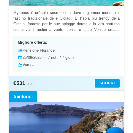
Mykonos è un'isola cosmopolita dove il glamour incontra il
fascino tradizionale delle Cicladi. E' l'isola più trendy della
Grecia, famosa per le sue spiagge dorate e la vita notturna
esclusiva. I mulini a vento iconici e Little Venice creano
scenari da cartolina. I beach club alla moda e i ristoranti
gourmet attirano un pubblico internazionale. Le boutique di
Migliore offerta:
lusso e le gallerie d'arte animano i vicoli del centro. Approfitta
hotel
Pensione Florance
delle nostre offerte e last minute per vivere il meglio
event
25/09/2026 — 7 notti / 7 giorni
dell'estate greca. L'isola ospita il moderno Museo d'Arte
Contemporanea . La Paraportiani rappresenta un capolavoro
flight_takeoff
Verona
dell'architettura cicladica. Gli amanti dell'arte possono visitare
le gallerie design di Matogiannia. I laboratori artigianali creano
gioielli contemporanei. Il Ftelia Beach Club attira artisti
€531
SCOPRI
p.p.
internazionali. La tradizione gastronomica si rinnova nei
ristoranti stellati. Scegliendo Yalla Yalla potrai vivere tutte
Santorini
queste esclusive esperienze isolane.