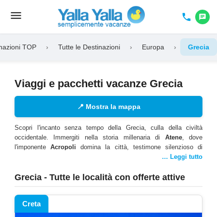
menu
Toggle
phone
chat
navigation
nazioni TOP
›
Tutte le Destinazioni
›
Europa
›
Grecia
Viaggi e pacchetti vacanze Grecia
📍
Mostra la mappa
Scopri l'incanto senza tempo della Grecia, culla della civiltà
occidentale. Immergiti nella storia millenaria di
Atene
, dove
l'imponente
Acropoli
domina la città, testimone silenzioso di
secoli di cultura e filosofia. Lasciati incantare dalla magia di
… Leggi tutto
Santorini
, con le sue case bianche e cupole blu che si affacciano
sul mare cristallino e i tramonti mozzafiato sulla caldera. Vivi
Grecia - Tutte le località con offerte attive
l'energia contagiosa di
Mykonos
, isola cosmopolita famosa per le
sue spiagge dorate, i mulini a vento e la vivace vita notturna.
Creta
Esplora la maestosa
Creta
, la più grande isola greca, dove il
palazzo minoico di Cnosso racconta antiche leggende e le gole di