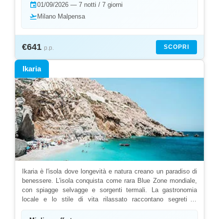
event
01/09/2026 — 7 notti / 7 giorni
Zoodochos Pigi e la spiaggia di Psili Ammos . Il villaggio di
Skala è il vivace porto principale. La baia di Grikos offre
flight_takeoff
Milano Malpensa
tramonti spettacolari. Il Monastero dell'Evangelismos
nasconde antiche icone. La spiaggia di Lambi è famosa per i
ciottoli colorati. Il villaggio di Kambos mantiene l'atmosfera
€641
SCOPRI
p.p.
rurale. Scegliendo il tuo viaggio con Yalla Yalla potrai
esplorare quest'isola sacra.
Ikaria
Ikaria è l'isola dove longevità e natura creano un paradiso di
benessere. L'isola conquista come rara Blue Zone mondiale,
con spiagge selvagge e sorgenti termali. La gastronomia
locale e lo stile di vita rilassato raccontano segreti di
longevità. Le feste panigiri e la cultura del caffè greco
mantengono vive le tradizioni. I sentieri offrono trekking