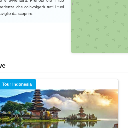
a e avventura. Prenota ora il tuo
erienza che coinvolgerà tutti i tuoi
viglie da scoprire.
ive
Tour Indonesia