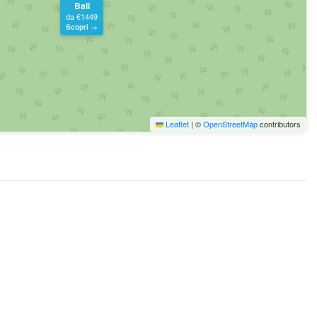
Bali
da €1449
Scopri →
Leaflet
|
©
OpenStreetMap
contributors