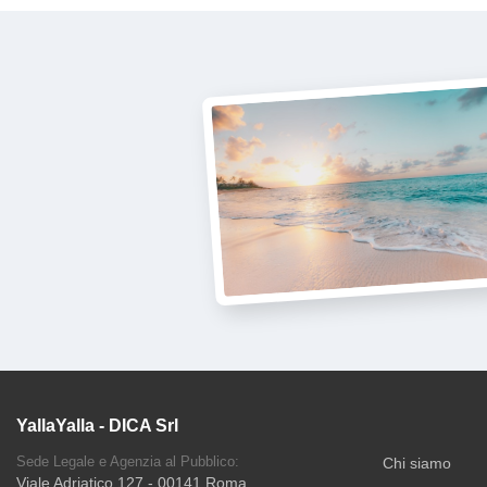
YallaYalla - DICA Srl
Sede Legale e Agenzia al Pubblico:
Chi siamo
Viale Adriatico 127 - 00141 Roma