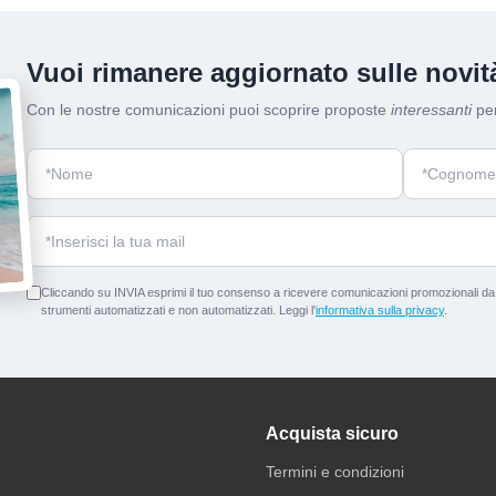
Vuoi rimanere aggiornato sulle novità
Con le nostre comunicazioni puoi scoprire proposte
interessanti
per
Cliccando su INVIA esprimi il tuo consenso a ricevere comunicazioni promozionali da p
strumenti automatizzati e non automatizzati. Leggi l'
informativa sulla privacy
.
Acquista sicuro
Termini e condizioni