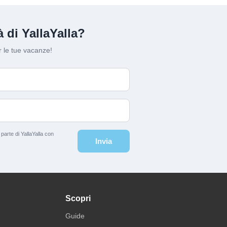
 di YallaYalla?
 le tue vacanze!
arte di YallaYalla con
Invia
Scopri
Guide