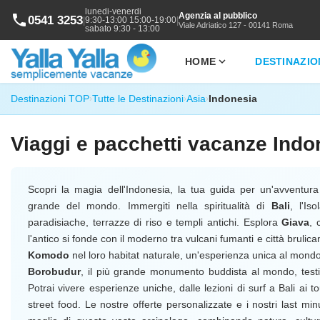
lunedi-venerdi
Agenzia al pubblico
phone
0541 3253
|
|
9:30-13:00 15:00-19:00
Viale Adriatico 127 - 00141 Roma
sabato 9:30 - 13:00
expand_more
HOME
DESTINAZIO
Destinazioni TOP
Tutte le Destinazioni
Asia
Indonesia
›
›
›
Viaggi e pacchetti vacanze Indo
Scopri la magia dell'Indonesia, la tua guida per un'avventura 
grande del mondo. Immergiti nella spiritualità di
Bali
, l'Is
paradisiache, terrazze di riso e templi antichi. Esplora
Giava
, 
l'antico si fonde con il moderno tra vulcani fumanti e città brulican
Komodo
nel loro habitat naturale, un'esperienza unica al mond
Borobudur
, il più grande monumento buddista al mondo, testim
Potrai vivere esperienze uniche, dalle lezioni di surf a Bali ai t
street food. Le nostre offerte personalizzate e i nostri last min