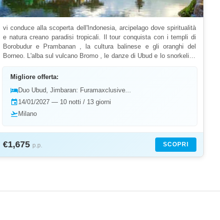
vi conduce alla scoperta dell'Indonesia, arcipelago dove spiritualità
e natura creano paradisi tropicali. Il tour conquista con i templi di
Borobudur e Prambanan , la cultura balinese e gli oranghi del
Borneo. L'alba sul vulcano Bromo , le danze di Ubud e lo snorkeling
alle Gili offrono esperienze uniche. Da Toraja a Lombok, ogni tappa
svela tradizioni diverse. Le nostre offerte e proposte last minute vi
Migliore offerta:
permetteranno di vivere un viaggio tra templi e mare cristallino.
hotel
Duo Ubud, Jimbaran: Furamaxclusive...
L'arcipelago svela tesori attraverso le risaie terrazzate di Tegalalang
event
14/01/2027 — 10 notti / 13 giorni
e il tempio marino di Tanah Lot . Il Parco Nazionale di Komodo
ospita i famosi draghi. Le isole Raja Ampat offrono il migliore
flight_takeoff
Milano
snorkeling al mondo. Il villaggio di Kintamani domina il vulcano
Batur. Il mercato galleggiante di Banjarmasin mostra la vita fluviale.
Il Tempio Madre di Besakih è il più sacro di Bali. Prenotando il tuo
€1,675
SCOPRI
p.p.
viaggio con Yalla Yalla potrai esplorare queste isole incantate.