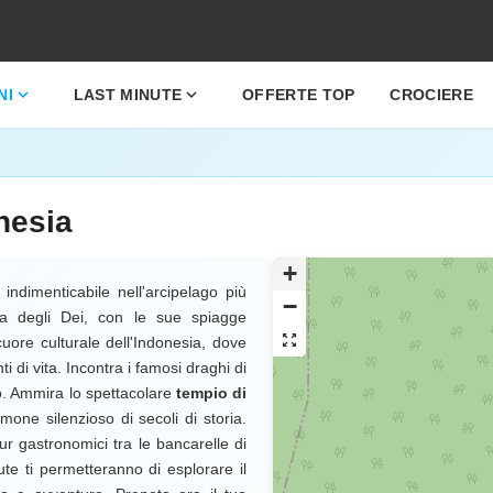
expand_more
expand_more
NI
LAST MINUTE
OFFERTE TOP
CROCIERE
nesia
+
indimenticabile nell'arcipelago più
−
ola degli Dei, con le sue spiagge
zoom_out_map
cuore culturale dell'Indonesia, dove
ti di vita. Incontra i famosi draghi di
o. Ammira lo spettacolare
tempio di
one silenzioso di secoli di storia.
our gastronomici tra le bancarelle di
ute ti permetteranno di esplorare il