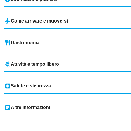
flight
Come arrivare e muoversi
restaurant
Gastronomia
surfing
Attività e tempo libero
local_hospital
Salute e sicurezza
article
Altre informazioni