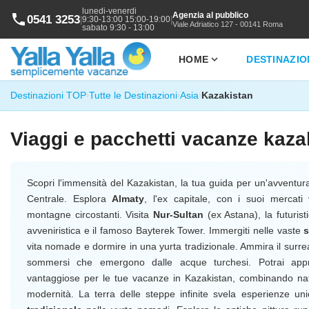
lunedi-venerdi
Agenzia al pubblico
phone
0541 3253
|
|
9:30-13:00 15:00-19:00
Viale Adriatico 127 - 00141 Roma
sabato 9:30 - 13:00
expand_more
HOME
DESTINAZIO
Destinazioni TOP
Tutte le Destinazioni
Asia
Kazakistan
›
›
›
Viaggi e pacchetti vacanze kaza
Scopri l'immensità del Kazakistan, la tua guida per un'avventura
Centrale. Esplora
Almaty
, l'ex capitale, con i suoi mercati 
montagne circostanti. Visita
Nur-Sultan
(ex Astana), la futurist
avveniristica e il famoso Bayterek Tower. Immergiti nelle vaste
vita nomade e dormire in una yurta tradizionale. Ammira il surr
sommersi che emergono dalle acque turchesi. Potrai appro
vantaggiose per le tue vacanze in Kazakistan, combinando natu
modernità. La terra delle steppe infinite svela esperienze 