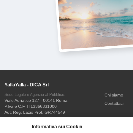
un'esperienza confortevole in questa capitale unica. Potrai scegliere
tra diverse soluzioni che combinano l'esplorazione urbana con
escursioni nei dintorni, dove la steppa kazaka offre paesaggi
vastissimi e suggestivi. Approfitta delle offerte speciali e della
possibilità di pagamento rateale per scoprire questa destinazione
ancora poco conosciuta dal turismo di massa. Visita il sito
www.yallayalla.it e scopri tutte le proposte disponibili per il tuo
viaggio in Kazakistan . Vivi un'esperienza straordinaria prenotando
su Yalla Yalla , il tuo riferimento per viaggi di qualità.
YallaYalla - DICA Srl
Sede Legale e Agenzia al Pubblico:
Chi siamo
Viale Adriatico 127 - 00141 Roma
Contattaci
P.Iva e C.F. IT13366331000
Aut. Reg. Lazio Prot. GR744549
Informativa sui Cookie