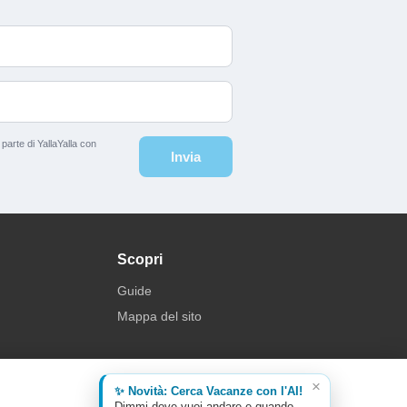
arte di YallaYalla con
Invia
Scopri
Guide
Mappa del sito
×
✨ Novità: Cerca Vacanze con l'AI!
×