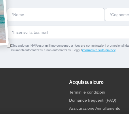
Cliccando su INVIA esprimi il tuo consenso a ricevere comunicazioni promozionali da p
strumenti automatizzati e non automatizzati. Leggi l'
informativa sulla privacy
.
Acquista sicuro
Termini e condizioni
Domande frequenti (FAQ)
Assicurazione Annullamento