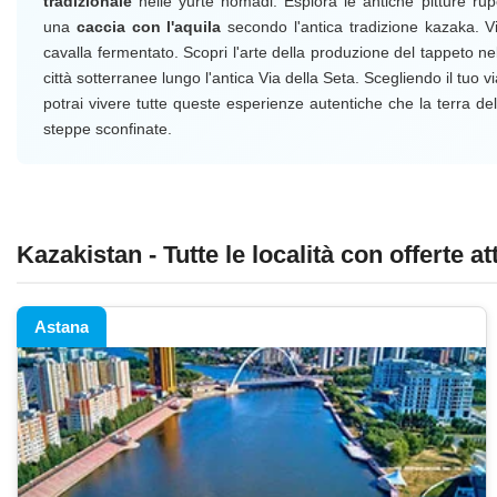
tradizionale
nelle yurte nomadi. Esplora le antiche pitture rupe
una
caccia con l'aquila
secondo l'antica tradizione kazaka. Visi
cavalla fermentato. Scopri l'arte della produzione del tappeto ne
città sotterranee lungo l'antica Via della Seta. Scegliendo il tuo 
potrai vivere tutte queste esperienze autentiche che la terra de
steppe sconfinate.
Kazakistan - Tutte le località con offerte at
Astana