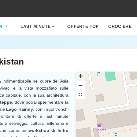
expand_more
expand_more
NI
LAST MINUTE
OFFERTE TOP
CROCIERE
kistan
+
 indimenticabile nel cuore dell'Asia
−
vivaci e la vista mozzafiato sulle
zoom_out_map
ica capitale, con la sua architettura
steppe
, dove potrai sperimentare la
eale
Lago Kaindy
, con i suoi tronchi
fittare di offerte e last minute
ra selvaggia, cultura millenaria e
uniche come un
workshop di feltro