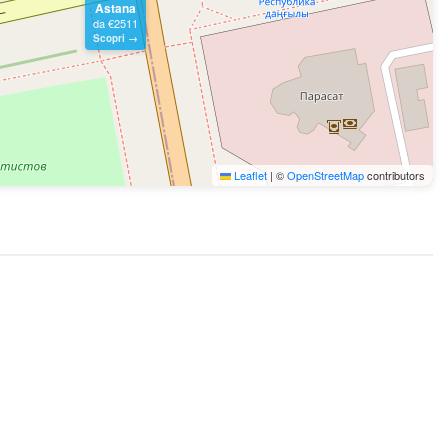
Astana
da €2511
Scopri →
Leaflet
|
©
OpenStreetMap
contributors