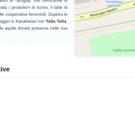
stri di Tamgaly. Vivi l'emozione di
ta i produttori di kumis, il latte di
lle cooperative femminili. Esplora le
viaggio in Kazakistan con
Yalla Yalla
,
lle aquile dorate preserva nelle sue
tive