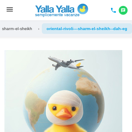
menu
Toggle
phone
chat
navigation
sharm-el-sheikh
›
oriental-rivoli---sharm-el-sheikh--dah-eg