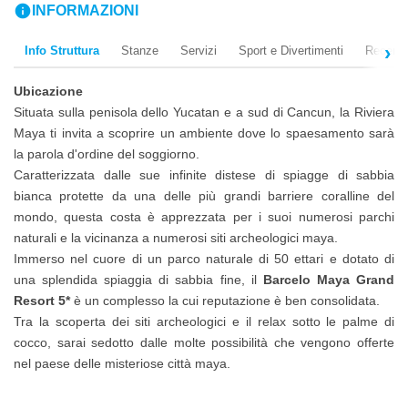
info
INFORMAZIONI
Info Struttura
Stanze
Servizi
Sport e Divertimenti
Recensi
Ubicazione
Situata sulla penisola dello Yucatan e a sud di Cancun, la Riviera
Maya ti invita a scoprire un ambiente dove lo spaesamento sarà
la parola d'ordine del soggiorno.
Caratterizzata dalle sue infinite distese di spiagge di sabbia
bianca protette da una delle più grandi barriere coralline del
mondo, questa costa è apprezzata per i suoi numerosi parchi
naturali e la vicinanza a numerosi siti archeologici maya.
Immerso nel cuore di un parco naturale di 50 ettari e dotato di
una splendida spiaggia di sabbia fine, il
Barcelo Maya Grand
Resort 5*
è un complesso la cui reputazione è ben consolidata.
Tra la scoperta dei siti archeologici e il relax sotto le palme di
cocco, sarai sedotto dalle molte possibilità che vengono offerte
nel paese delle misteriose città maya.