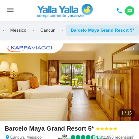
menu
Toggle
phone
chat
navigation
›
Messico
›
Cancun
›
Barcelo Maya Grand Resort 5*
chevron_left
chevron_right
1 / 15
Barcelo Maya Grand Resort 5*
location_on
4,3
Cancun, Messico
(11993 recensioni)