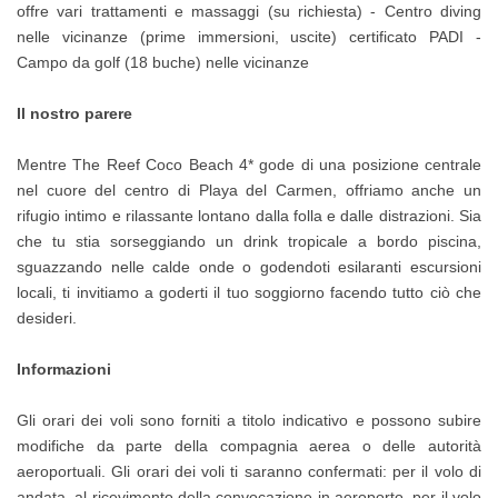
offre vari trattamenti e massaggi (su richiesta) - Centro diving
nelle vicinanze (prime immersioni, uscite) certificato PADI -
Campo da golf (18 buche) nelle vicinanze
Il nostro parere
Mentre The Reef Coco Beach 4* gode di una posizione centrale
nel cuore del centro di Playa del Carmen, offriamo anche un
rifugio intimo e rilassante lontano dalla folla e dalle distrazioni. Sia
che tu stia sorseggiando un drink tropicale a bordo piscina,
sguazzando nelle calde onde o godendoti esilaranti escursioni
locali, ti invitiamo a goderti il tuo soggiorno facendo tutto ciò che
desideri.
Informazioni
Gli orari dei voli sono forniti a titolo indicativo e possono subire
modifiche da parte della compagnia aerea o delle autorità
aeroportuali. Gli orari dei voli ti saranno confermati: per il volo di
andata, al ricevimento della convocazione in aeroporto, per il volo