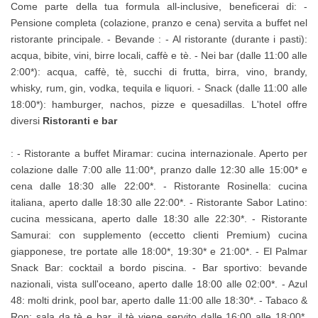
Come parte della tua formula all-inclusive, beneficerai di: -
Pensione completa (colazione, pranzo e cena) servita a buffet nel
ristorante principale. - Bevande : - Al ristorante (durante i pasti):
acqua, bibite, vini, birre locali, caffè e tè. - Nei bar (dalle 11:00 alle
2:00*): acqua, caffè, tè, succhi di frutta, birra, vino, brandy,
whisky, rum, gin, vodka, tequila e liquori. - Snack (dalle 11:00 alle
18:00*): hamburger, nachos, pizze e quesadillas. L'hotel offre
diversi
Ristoranti e bar
: - Ristorante a buffet Miramar: cucina internazionale. Aperto per
colazione dalle 7:00 alle 11:00*, pranzo dalle 12:30 alle 15:00* e
cena dalle 18:30 alle 22:00*. - Ristorante Rosinella: cucina
italiana, aperto dalle 18:30 alle 22:00*. - Ristorante Sabor Latino:
cucina messicana, aperto dalle 18:30 alle 22:30*. - Ristorante
Samurai: con supplemento (eccetto clienti Premium) cucina
giapponese, tre portate alle 18:00*, 19:30* e 21:00*. - El Palmar
Snack Bar: cocktail a bordo piscina. - Bar sportivo: bevande
nazionali, vista sull'oceano, aperto dalle 18:00 alle 02:00*. - Azul
48: molti drink, pool bar, aperto dalle 11:00 alle 18:30*. - Tabaco &
Ron: sala da tè e bar, il tè viene servito dalle 16:00 alle 18:00*,