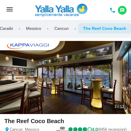
menu
Toggle
phone
chat
navigation
Caraibi
›
Messico
›
Cancun
›
The Reef Coco Beach
chevron_left
chevron_right
1 / 12
The Reef Coco Beach
location_on
4,0
Cancun, Messico
(8456 recensioni)