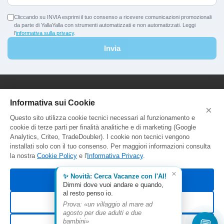
Cliccando su INVIA esprimi il tuo consenso a ricevere comunicazioni promozionali
da parte di YallaYalla con strumenti automatizzati e non automatizzati. Leggi
l'
informativa sulla privacy
.
Invia
YallaYalla - DICA Srl
Informativa sui Cookie
×
Sede Legale e Agenzia al Pubblico:
Questo sito utilizza cookie tecnici necessari al funzionamento e
Viale Adriatico 127 - 00141 Roma
cookie di terze parti per finalità analitiche e di marketing (Google
P.Iva e C.F. IT13366331000
Analytics, Criteo, TradeDoubler). I cookie non tecnici vengono
Aut. Reg. Lazio Prot. GR744549
installati solo con il tuo consenso. Per maggiori informazioni consulta
la nostra
Cookie Policy
e l'
Informativa Privacy
.
×
✨ Novità: Cerca Vacanze con l'AI!
Accetta tutti
Dimmi dove vuoi andare e quando,
al resto penso io.
Rifiuta non essenziali
Prova: «un villaggio al mare ad
agosto per due adulti e due
© 2026 YallaYalla. Tutti i diritti riservati.
bambini»