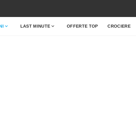
expand_more
expand_more
NI
LAST MINUTE
OFFERTE TOP
CROCIERE