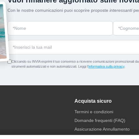
Con le nostre comunicazioni puoi scoprire proposte
interessanti
per
Cliccando su INVIA esprimi il tuo consenso a ricevere comunicazioni promozionali da p
strumenti automatizzati e non automatizzati. Leggi l'
informativa sulla privacy
.
Acquista sicuro
Termini e condizioni
Domande frequenti (FAQ)
Assicurazione Annullamento