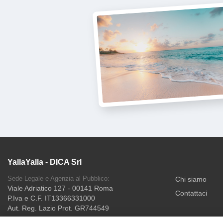
YallaYalla - DICA Srl
Sede Legale e Agenzia al Pubblico:
Chi siamo
Viale Adriatico 127 - 00141 Roma
Contattaci
P.Iva e C.F. IT13366331000
Aut. Reg. Lazio Prot. GR744549