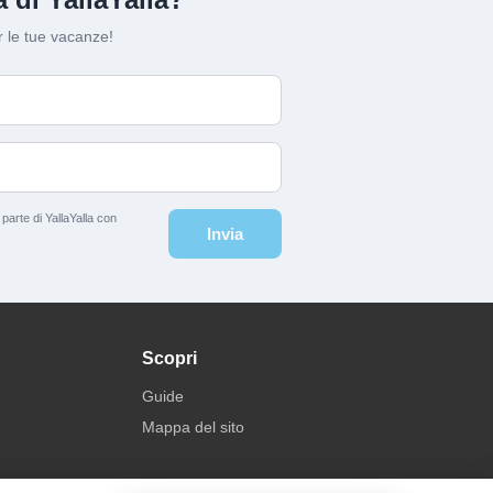
 le tue vacanze!
arte di YallaYalla con
Invia
Scopri
Guide
Mappa del sito