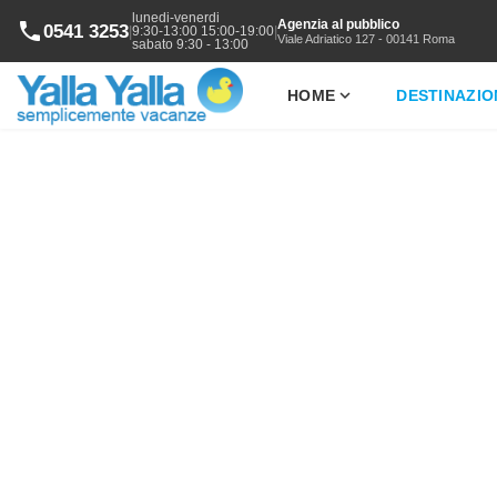
lunedi-venerdi
Agenzia al pubblico
phone
0541 3253
|
|
9:30-13:00 15:00-19:00
Viale Adriatico 127 - 00141 Roma
sabato 9:30 - 13:00
expand_more
HOME
DESTINAZIO