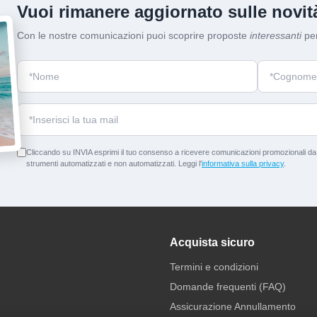
Vuoi rimanere aggiornato sulle novità
Con le nostre comunicazioni puoi scoprire proposte
interessanti
per
Cliccando su INVIA esprimi il tuo consenso a ricevere comunicazioni promozionali da p
strumenti automatizzati e non automatizzati. Leggi l'
informativa sulla privacy
.
Acquista sicuro
Termini e condizioni
Domande frequenti (FAQ)
Assicurazione Annullamento