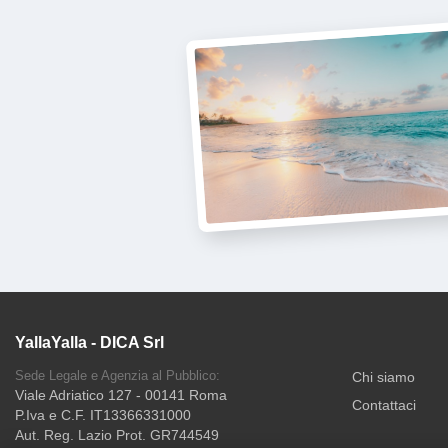
YallaYalla - DICA Srl
Sede Legale e Agenzia al Pubblico:
Chi siamo
Viale Adriatico 127 - 00141 Roma
Contattaci
P.Iva e C.F. IT13366331000
Aut. Reg. Lazio Prot. GR744549