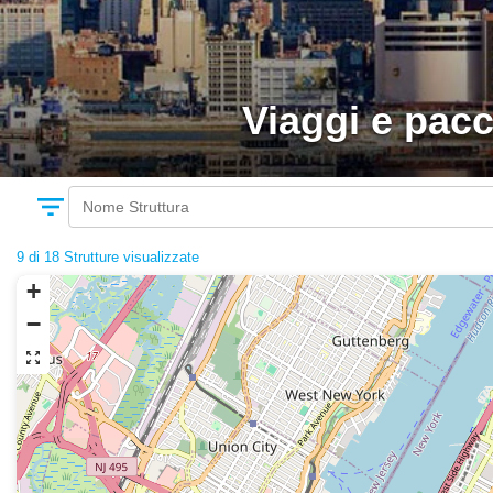
Viaggi e pacc
filter_list
9 di 18
Strutture visualizzate
+
−
zoom_out_map