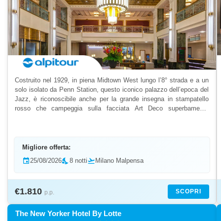
Costruito nel 1929, in piena Midtown West lungo l’8° strada e a un
solo isolato da Penn Station, questo iconico palazzo dell’epoca del
Jazz, è riconoscibile anche per la grande insegna in stampatello
rosso che campeggia sulla facciata Art Deco superbamente
istoriata. La sua posizione privilegiata co...
Migliore offerta:
event
25/08/2026
nights_stay
8 notti
flight_takeoff
Milano Malpensa
€1.810
SCOPRI
p.p.
The New Yorker Hotel By Lotte