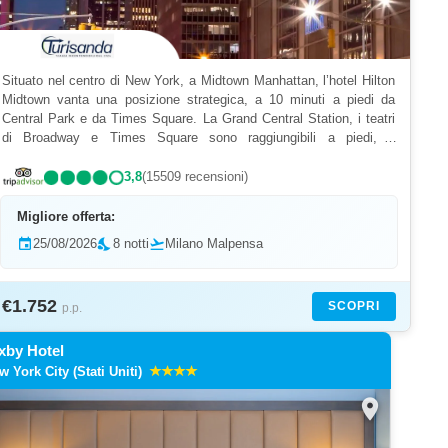
Situato nel centro di New York, a Midtown Manhattan, l’hotel Hilton
Midtown vanta una posizione strategica, a 10 minuti a piedi da
Central Park e da Times Square. La Grand Central Station, i teatri
di Broadway e Times Square sono raggiungibili a piedi, a
pochissima distanza. Questo elegante hotel di...
3,8
(15509 recensioni)
Migliore offerta:
event
25/08/2026
nights_stay
8 notti
flight_takeoff
Milano Malpensa
€1.752
SCOPRI
p.p.
xby Hotel
w York City (Stati Uniti)
location_on