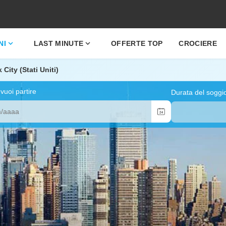
expand_more
expand_more
NI
LAST MINUTE
OFFERTE TOP
CROCIERE
City (Stati Uniti)
uoi partire
Durata del soggi