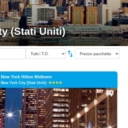
 (Stati Uniti)
swap_vert
New York Hilton Midtown
New York City (Stati Uniti)
location_on