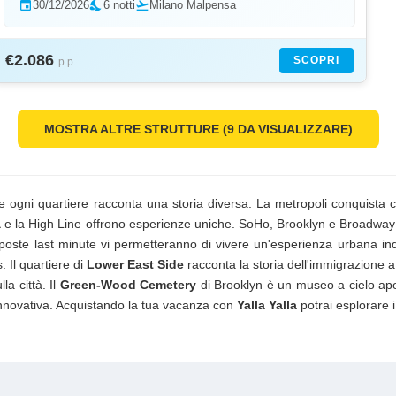
event
30/12/2026
nights_stay
6 notti
flight_takeoff
Milano Malpensa
€2.086
SCOPRI
p.p.
MOSTRA ALTRE STRUTTURE
(9 DA VISUALIZZARE)
e ogni quartiere racconta una storia diversa. La metropoli conquista c
à
e la High Line offrono esperienze uniche. SoHo, Brooklyn e Broadway 
proposte last minute vi permetteranno di vivere un'esperienza urbana i
 Il quartiere di
Lower East Side
racconta la storia dell'immigrazione 
la città. Il
Green-Wood Cemetery
di Brooklyn è un museo a cielo aper
nnovativa. Acquistando la tua vacanza con
Yalla Yalla
potrai esplorare i