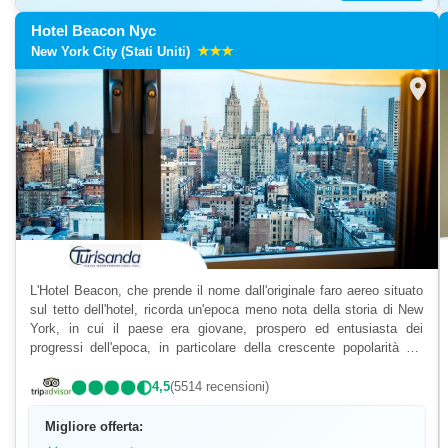
Hotel Beacon Nyc
New York City (Stati Uniti)
location_on
L'Hotel Beacon, che prende il nome dall'originale faro aereo situato
sul tetto dell'hotel, ricorda un'epoca meno nota della storia di New
York, in cui il paese era giovane, prospero ed entusiasta dei
progressi dell'epoca, in particolare della crescente popolarità del
volo. - Situato all'angolo tra B...
4,5
(5514 recensioni)
Migliore offerta: