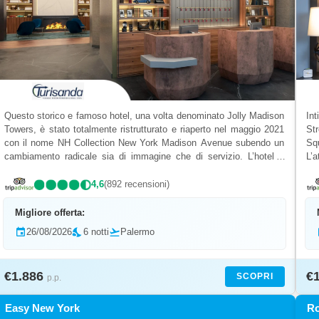
Questo storico e famoso hotel, una volta denominato Jolly Madison
Int
Towers, è stato totalmente ristrutturato e riaperto nel maggio 2021
St
con il nome NH Collection New York Madison Avenue subendo un
Sq
cambiamento radicale sia di immagine che di servizio. L’hotel è
L’a
centralissimo e si trova in una posizione...
sog
4,6
(892 recensioni)
Migliore offerta:
event
26/08/2026
nights_stay
6 notti
flight_takeoff
Palermo
€1.886
€
SCOPRI
p.p.
Easy New York
R