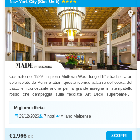
New York City (Stati Uniti)
location_on
Costruito nel 1929, in piena Midtown West lungo l’8° strada e a un
solo isolato da Penn Station, questo iconico palazzo dell’epoca del
Jazz, è riconoscibile anche per la grande insegna in stampatello
rosso che campeggia sulla facciata Art Deco superbamente
istoriata. La sua posizione privilegiata co...
Migliore offerta:
event
29/12/2026
nights_stay
7 notti
flight_takeoff
Milano Malpensa
€1.966
SCOPRI
p.p.