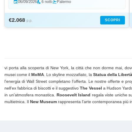
event
06/09/2026
nights_stay
6 notti
flight_takeoff
Palermo
€2.068
SCOPRI
p.p.
vi porta alla scoperta di New York, la città che non dorme mai, dov
musei come il
MoMA
. Lo skyline mozzafiato, la
Statua della Libert
l'energia di Wall Street completano l'offerta. Le nostre offerte e 
nell'ex fabbrica di biscotti e il suggestivo
The Vessel
a Hudson Yards.
in un'atmosfera monastica.
Roosevelt Island
regala viste uniche sul
multietnica. Il
New Museum
rappresenta l'arte contemporanea più i