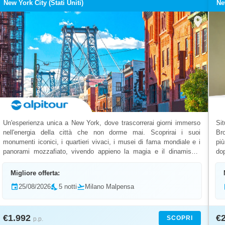
New York City (Stati Uniti)
Ne
location_on
Un'esperienza unica a New York, dove trascorrerai giorni immerso
Si
nell'energia della città che non dorme mai. Scoprirai i suoi
Bro
monumenti iconici, i quartieri vivaci, i musei di fama mondiale e i
pi
panorami mozzafiato, vivendo appieno la magia e il dinamismo
dop
della metropoli. - -
str
Migliore offerta:
event
25/08/2026
nights_stay
5 notti
flight_takeoff
Milano Malpensa
€1.992
€
SCOPRI
p.p.