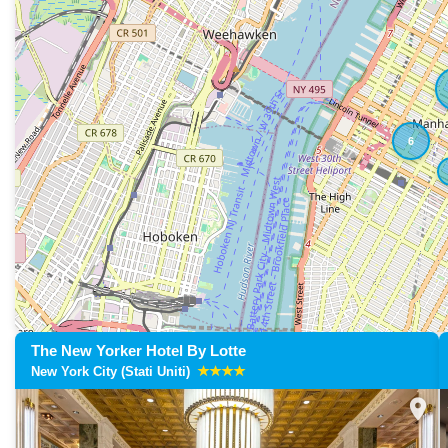
6
The New Yorker Hotel By Lotte
New York City (Stati Uniti)
location_on