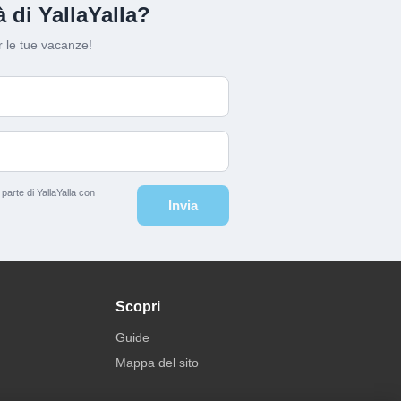
 di YallaYalla?
 le tue vacanze!
arte di YallaYalla con
Invia
Scopri
Guide
Mappa del sito