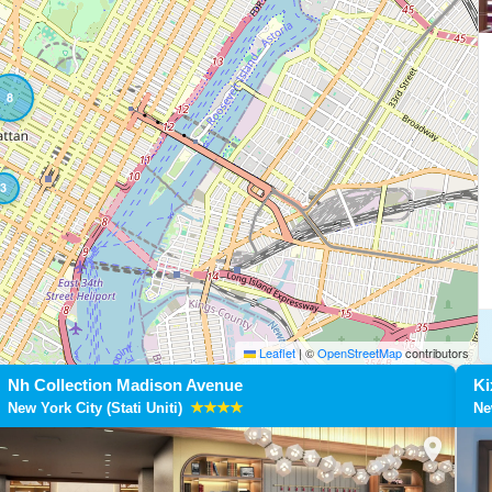
8
3
Leaflet
|
©
OpenStreetMap
contributors
Nh Collection Madison Avenue
Ki
New York City (Stati Uniti)
Ne
location_on