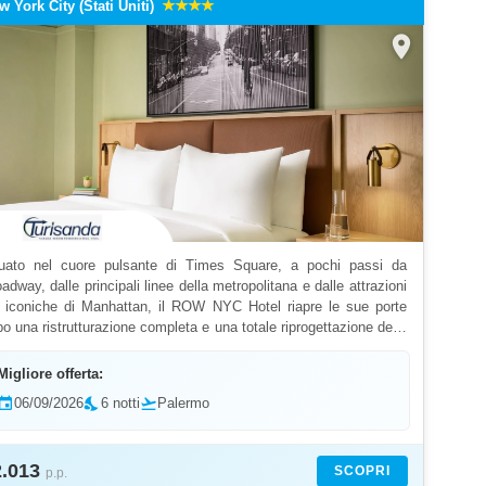
w York City (Stati Uniti)
location_on
tuato nel cuore pulsante di Times Square, a pochi passi da
adway, dalle principali linee della metropolitana e dalle attrazioni
ù iconiche di Manhattan, il ROW NYC Hotel riapre le sue porte
o una ristrutturazione completa e una totale riprogettazione della
uttura. Il nuovo ROW NYC è una...
Migliore offerta:
event
06/09/2026
nights_stay
6 notti
flight_takeoff
Palermo
2.013
SCOPRI
p.p.