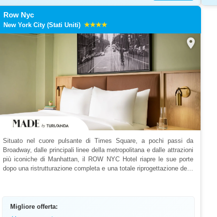
Row Nyc
New York City (Stati Uniti)
location_on
Situato nel cuore pulsante di Times Square, a pochi passi da
Broadway, dalle principali linee della metropolitana e dalle attrazioni
più iconiche di Manhattan, il ROW NYC Hotel riapre le sue porte
dopo una ristrutturazione completa e una totale riprogettazione della
struttura. Il nuovo ROW NYC è una...
Migliore offerta: