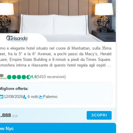
imo e elegante hotel situato nel cuore di Manhattan, sulla 35ma
reet, fra la 5° e la 6° Avenue, a pochi passi da Macy’s, Herald
uare, Empire State Building e 9 minuti a piedi da Times Square.
tmosfera intima e rilassante di questo hotel regala agli ospiti un
giorno indimenticabile grazi...
4,4
(5410 recensioni)
Migliore offerta:
event
12/08/2026
nights_stay
6 notti
flight_takeoff
Palermo
1.888
SCOPRI
p.p.
ow Nyc