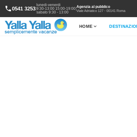
lunedi-venerdi
Agenzia al pubblico
phone
0541 3253
|
|
9:30-13:00 15:00-19:00
Viale Adriatico 127 - 00141 Roma
sabato 9:30 - 13:00
expand_more
HOME
DESTINAZIO