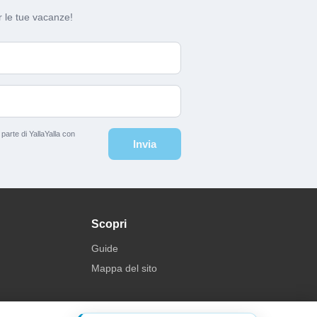
 le tue vacanze!
arte di YallaYalla con
Invia
Scopri
Guide
Mappa del sito