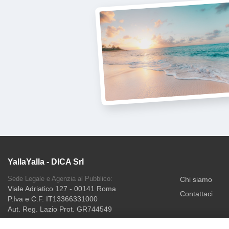
YallaYalla - DICA Srl
Sede Legale e Agenzia al Pubblico:
Chi siamo
Viale Adriatico 127 - 00141 Roma
Contattaci
P.Iva e C.F. IT13366331000
Aut. Reg. Lazio Prot. GR744549