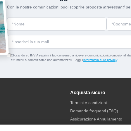
Con le nostre comunicazioni puoi scoprire proposte
interessanti
per
Cliccando su INVIA esprimi il tuo consenso a ricevere comunicazioni promozionali da p
strumenti automatizzati e non automatizzati. Leggi l'
informativa sulla privacy
.
Acquista sicuro
Termini e condizioni
Domande frequenti (FAQ)
Assicurazione Annullamento