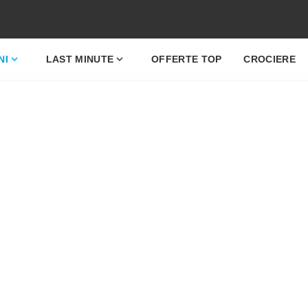
expand_more
expand_more
NI
LAST MINUTE
OFFERTE TOP
CROCIERE