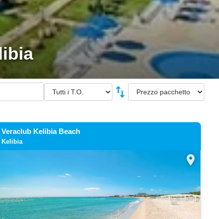
ibia
swap_vert
Veraclub Kelibia Beach
Kelibia
location_on