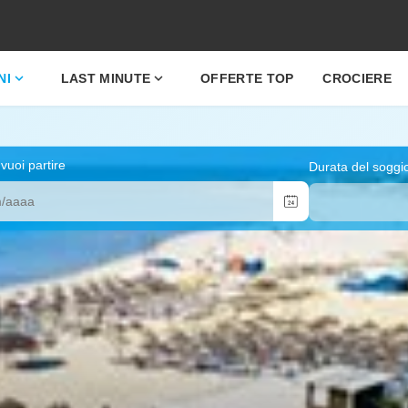
expand_more
expand_more
NI
LAST MINUTE
OFFERTE TOP
CROCIERE
uoi partire
Durata del soggi