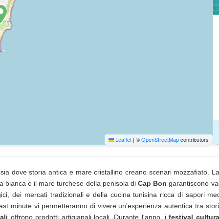
Leaflet
|
©
OpenStreetMap
contributors
Tunisia dove storia antica e mare cristallino creano scenari mozzafiato.
ia bianca e il mare turchese della penisola di
Cap Bon
garantiscono vac
gici, dei mercati tradizionali e della cucina tunisina ricca di sapori m
 last minute vi permetteranno di vivere un'esperienza autentica tra stor
ali
offrono prodotti artigianali locali. Durante l'anno, i
festival cultura