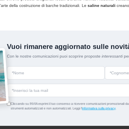
rte della costruzione di barche tradizionali. Le
saline naturali
creano 
Vuoi rimanere aggiornato sulle novità
Con le nostre comunicazioni puoi scoprire proposte
interessanti
per
Cliccando su INVIA esprimi il tuo consenso a ricevere comunicazioni promozionali da p
strumenti automatizzati e non automatizzati. Leggi l'
informativa sulla privacy
.