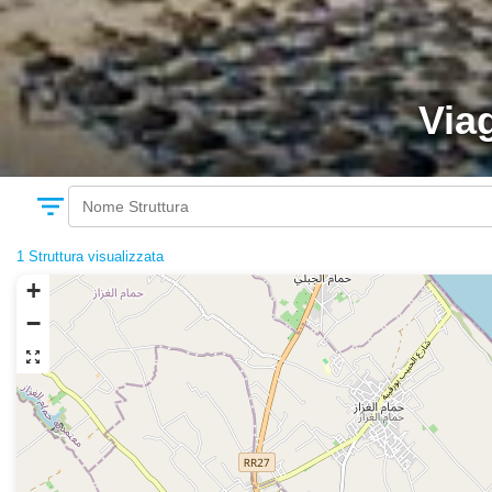
Via
filter_list
1
Struttura visualizzata
+
−
zoom_out_map