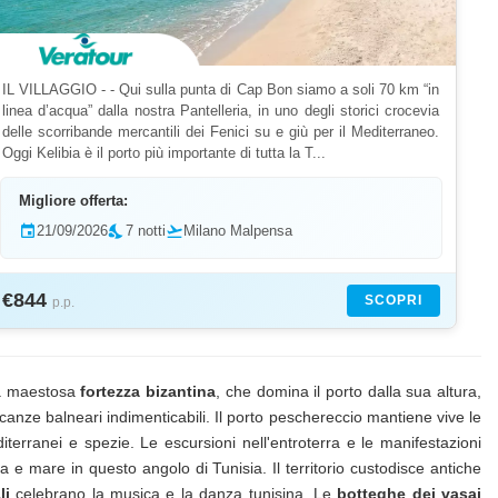
IL VILLAGGIO - - Qui sulla punta di Cap Bon siamo a soli 70 km “in
linea d’acqua” dalla nostra Pantelleria, in uno degli storici crocevia
delle scorribande mercantili dei Fenici su e giù per il Mediterraneo.
Oggi Kelibia è il porto più importante di tutta la T...
Migliore offerta:
event
21/09/2026
nights_stay
7 notti
flight_takeoff
Milano Malpensa
€844
SCOPRI
p.p.
 La maestosa
fortezza bizantina
, che domina il porto dalla sua altura,
anze balneari indimenticabili. Il porto peschereccio mantiene vive le
editerranei e spezie. Le escursioni nell'entroterra e le manifestazioni
ia e mare in questo angolo di Tunisia. Il territorio custodisce antiche
li
celebrano la musica e la danza tunisina. Le
botteghe dei vasai