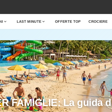
expand_more
expand_more
NI
LAST MINUTE
OFFERTE TOP
CROCIERE
R FAMIGLIE: La guida di 