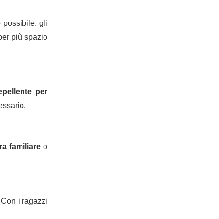
possibile: gli
 per più spazio
epellente per
essario.
a familiare
o
. Con i ragazzi