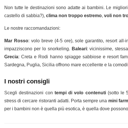
Non tutte le destinazioni sono adatte ai bambini. Le miglio
castello di sabbia?),
clima non troppo estremo
,
voli non tr
Le nostre raccomandazioni:
Mar Rosso
: volo breve (4-5 ore), sole garantito, resort al
impazziscono per lo snorkeling.
Baleari
: vicinissime, stess
Grecia
: Creta e Rodi hanno spiagge sabbiose e resort fami
Sardegna, Puglia, Sicilia offrono mare eccellente e la comodi
I nostri consigli
Scegli destinazioni con
tempi di volo contenuti
(sotto le 
stress di cercare ristoranti adatti. Porta sempre una
mini far
per i bambini non è quella più esotica, è quella dove possono g