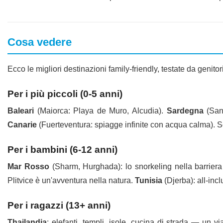
Cosa vedere
Ecco le migliori destinazioni family-friendly, testate da genitori
Per i più piccoli (0-5 anni)
Baleari
(Maiorca: Playa de Muro, Alcudia).
Sardegna
(San 
Canarie
(Fuerteventura: spiagge infinite con acqua calma). 
Per i bambini (6-12 anni)
Mar Rosso
(Sharm, Hurghada): lo snorkeling nella barriera
Plitvice è un'avventura nella natura.
Tunisia
(Djerba): all-inc
Per i ragazzi (13+ anni)
Thailandia
: elefanti, templi, isole, cucina di strada — un 