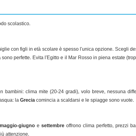
odo scolastico.
miglie con figli in età scolare è spesso l'unica opzione. Scegli d
a
sono perfette. Evita l'Egitto e il Mar Rosso in piena estate (tro
n bambini: clima mite (20-24 gradi), volo breve, nessuna diff
Pasqua: la
Grecia
comincia a scaldarsi e le spiagge sono vuote.
maggio-giugno
e
settembre
offrono clima perfetto, prezzi bas
più attenzione.