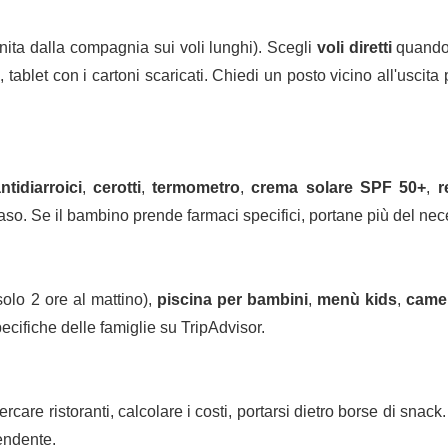
ornita dalla compagnia sui voli lunghi). Scegli
voli diretti
quando 
 tablet con i cartoni scaricati. Chiedi un posto vicino all'uscita
ntidiarroici
,
cerotti
,
termometro
,
crema solare SPF 50+
,
r
naso. Se il bambino prende farmaci specifici, portane più del nec
solo 2 ore al mattino),
piscina per bambini
,
menù kids
,
camer
ecifiche delle famiglie su TripAdvisor.
cercare ristoranti, calcolare i costi, portarsi dietro borse di snack
pendente.