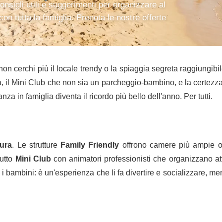
consigli utili e suggerimenti per organizzare al
on tutta la famiglia. Prenota le nostre offerte
 non cerchi più il locale trendy o la spiaggia segreta raggiungib
, il Mini Club che non sia un parcheggio-bambino, e la certezza 
anza in famiglia diventa il ricordo più bello dell'anno. Per tutti.
tura
. Le strutture
Family Friendly
offrono camere più ampie o
tutto
Mini Club
con animatori professionisti che organizzano atti
” i bambini: è un'esperienza che li fa divertire e socializzare, 