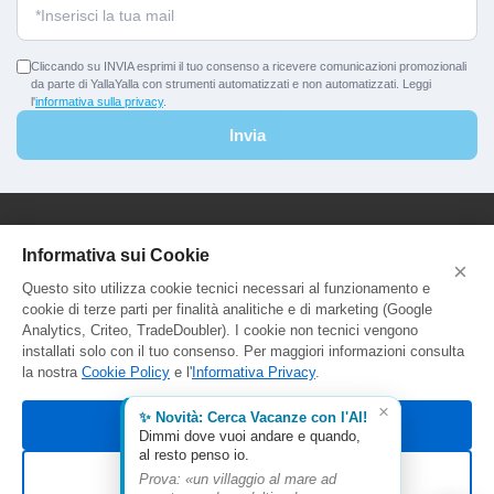
Cliccando su INVIA esprimi il tuo consenso a ricevere comunicazioni promozionali
da parte di YallaYalla con strumenti automatizzati e non automatizzati. Leggi
l'
informativa sulla privacy
.
Invia
YallaYalla - DICA Srl
Informativa sui Cookie
×
Sede Legale e Agenzia al Pubblico:
Questo sito utilizza cookie tecnici necessari al funzionamento e
Viale Adriatico 127 - 00141 Roma
cookie di terze parti per finalità analitiche e di marketing (Google
P.Iva e C.F. IT13366331000
Analytics, Criteo, TradeDoubler). I cookie non tecnici vengono
Aut. Reg. Lazio Prot. GR744549
installati solo con il tuo consenso. Per maggiori informazioni consulta
la nostra
Cookie Policy
e l'
Informativa Privacy
.
×
✨ Novità: Cerca Vacanze con l'AI!
Accetta tutti
Dimmi dove vuoi andare e quando,
al resto penso io.
Rifiuta non essenziali
Prova: «un villaggio al mare ad