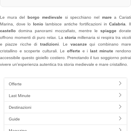
Le mura del
borgo medievale
si specchiano nel
mare
a Cariat
Marina, dove lo
Ionio
lambisce antiche fortificazioni in
Calabria
. I
castello
domina panorami mozzafiato, mentre le
spiagge
dorat
offrono momenti di puro relax. La
storia
millenaria si respira tra vicoli
e piazze ricche di
tradizioni
. Le
vacanze
qui combinano mar
cristallino e scoperte culturali. Le
offerte
e i
last minute
rendon
accessibile questo gioiello costiero. Prenotando il tuo soggiorno potrai
vivere un'esperienza autentica tra storia medievale e mare cristallino.
Offerte
Last Minute
Destinazioni
Guide
Magazine