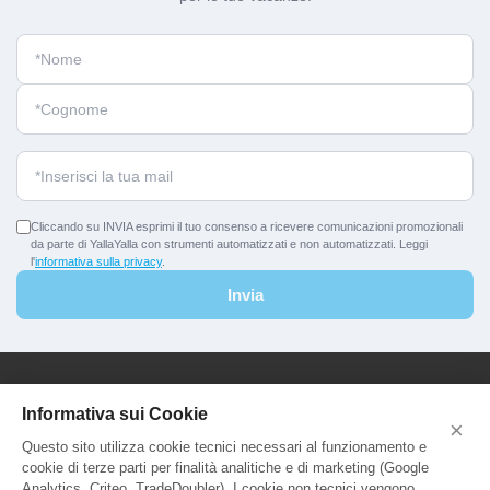
Cliccando su INVIA esprimi il tuo consenso a ricevere comunicazioni promozionali
da parte di YallaYalla con strumenti automatizzati e non automatizzati. Leggi
l'
informativa sulla privacy
.
Invia
YallaYalla - DICA Srl
Informativa sui Cookie
×
Sede Legale e Agenzia al Pubblico:
Questo sito utilizza cookie tecnici necessari al funzionamento e
Viale Adriatico 127 - 00141 Roma
cookie di terze parti per finalità analitiche e di marketing (Google
P.Iva e C.F. IT13366331000
Analytics, Criteo, TradeDoubler). I cookie non tecnici vengono