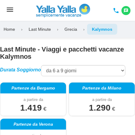
menu
Toggle
phone
chat
navigation
Home
›
Last Minute
›
Grecia
›
Kalymnos
Last Minute - Viaggi e pacchetti vacanze
Kalymnos
Durata Soggiorno
Partenze da Bergamo
Partenze da Milano
a partire da
a partire da
1.419
1.290
€
€
Partenze da Verona