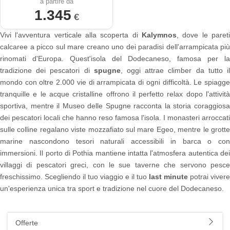
a partire da
1.345
€
Vivi l'avventura verticale alla scoperta di
Kalymnos
, dove le pareti
calcaree a picco sul mare creano uno dei paradisi dell'arrampicata più
rinomati d'Europa. Quest'isola del Dodecaneso, famosa per la
tradizione dei pescatori di
spugne
, oggi attrae climber da tutto i
mondo con oltre 2.000 vie di arrampicata di ogni difficoltà. Le spiagge
tranquille e le acque cristalline offrono il perfetto relax dopo l'attività
sportiva, mentre il Museo delle Spugne racconta la storia coraggiosa
dei pescatori locali che hanno reso famosa l'isola. I monasteri arroccati
sulle colline regalano viste mozzafiato sul mare Egeo, mentre le grotte
marine nascondono tesori naturali accessibili in barca o con
immersioni. Il porto di Pothia mantiene intatta l'atmosfera autentica dei
villaggi di pescatori greci, con le sue taverne che servono pesce
freschissimo. Scegliendo il tuo viaggio e il tuo
last minute
potrai vivere
un'esperienza unica tra sport e tradizione nel cuore del Dodecaneso.
Offerte