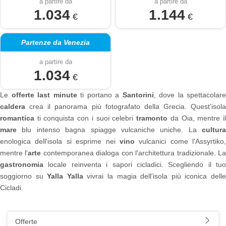
a partire da
a partire da
1.034
1.144
€
€
Partenze da Venezia
a partire da
1.034
€
Le
offerte last minute
ti portano a
Santorini
, dove la spettacolare
caldera
crea il panorama più fotografato della Grecia. Quest'isola
romantica
ti conquista con i suoi celebri
tramonto
da Oia, mentre i
mare
blu intenso bagna spiagge vulcaniche uniche. La
cultura
enologica dell'isola si esprime nei
vino
vulcanici come l'Assyrtiko,
mentre l'
arte
contemporanea dialoga con l'architettura tradizionale. L
gastronomia
locale reinventa i sapori cicladici. Scegliendo il tuo
soggiorno su
Yalla Yalla
vivrai la magia dell'isola più iconica dell
Cicladi.
Offerte