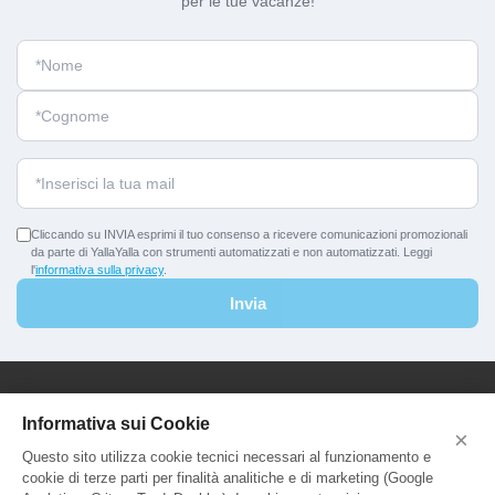
per le tue vacanze!
Cliccando su INVIA esprimi il tuo consenso a ricevere comunicazioni promozionali
da parte di YallaYalla con strumenti automatizzati e non automatizzati. Leggi
l'
informativa sulla privacy
.
Invia
YallaYalla - DICA Srl
Informativa sui Cookie
×
Sede Legale e Agenzia al Pubblico:
Questo sito utilizza cookie tecnici necessari al funzionamento e
Viale Adriatico 127 - 00141 Roma
cookie di terze parti per finalità analitiche e di marketing (Google