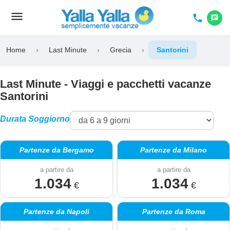
menu
Toggle
phone
chat
navigation
Home
›
Last Minute
›
Grecia
›
Santorini
Last Minute - Viaggi e pacchetti vacanze
Santorini
Durata Soggiorno
Partenze da Bergamo
Partenze da Milano
a partire da
a partire da
1.034
1.034
€
€
Partenze da Napoli
Partenze da Roma