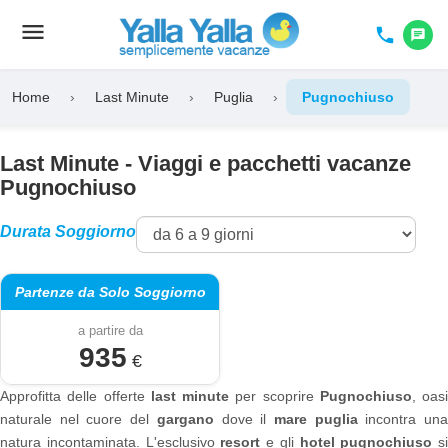
menu
Toggle
phone
chat
navigation
Home
›
Last Minute
›
Puglia
›
Pugnochiuso
Last Minute - Viaggi e pacchetti vacanze
Pugnochiuso
Durata Soggiorno
Partenze da Solo Soggiorno
a partire da
935
€
Approfitta delle offerte
last minute
per scoprire
Pugnochiuso
, oasi
naturale nel cuore del
gargano
dove il
mare puglia
incontra un
natura incontaminata. L'esclusivo
resort
e gli
hotel pugnochiuso
si