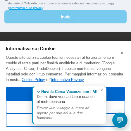
da parte di YallaYalla con strumenti automatizzati e non automatizzati. Leggi
l'
informativa sulla privacy
.
Invia
YallaYalla - DICA Srl
Informativa sui Cookie
×
Sede Legale e Agenzia al Pubblico:
Questo sito utilizza cookie tecnici necessari al funzionamento e
Viale Adriatico 127 - 00141 Roma
cookie di terze parti per finalità analitiche e di marketing (Google
P.Iva e C.F. IT13366331000
Analytics, Criteo, TradeDoubler). I cookie non tecnici vengono
Aut. Reg. Lazio Prot. GR744549
installati solo con il tuo consenso. Per maggiori informazioni consulta
la nostra
Cookie Policy
e l'
Informativa Privacy
.
×
✨ Novità: Cerca Vacanze con l'AI!
Accetta tutti
Dimmi dove vuoi andare e quando,
al resto penso io.
Rifiuta non essenziali
Prova: «un villaggio al mare ad
agosto per due adulti e due
© 2026 YallaYalla. Tutti i diritti riservati.
💬
bambini»
Personalizza
Termini
Privacy
Cookie Policy
Gestisci preferenze cookie