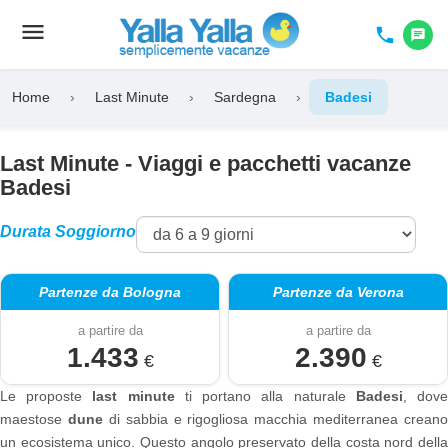
menu
Toggle
phone
chat
navigation
Home
›
Last Minute
›
Sardegna
›
Badesi
Last Minute - Viaggi e pacchetti vacanze
Badesi
Durata Soggiorno
Partenze da Bologna
Partenze da Verona
a partire da
a partire da
1.433
2.390
€
€
Le proposte
last minute
ti portano alla naturale
Badesi
, dov
maestose
dune
di sabbia e rigogliosa macchia mediterranea creano
un ecosistema unico. Questo angolo preservato della costa nord della