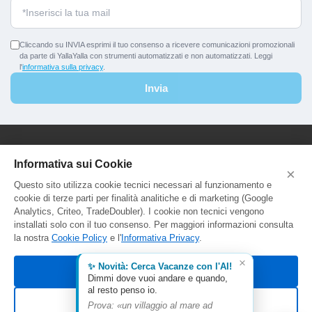
Cliccando su INVIA esprimi il tuo consenso a ricevere comunicazioni promozionali
da parte di YallaYalla con strumenti automatizzati e non automatizzati. Leggi
l'
informativa sulla privacy
.
Invia
YallaYalla - DICA Srl
Informativa sui Cookie
×
Sede Legale e Agenzia al Pubblico:
Questo sito utilizza cookie tecnici necessari al funzionamento e
Viale Adriatico 127 - 00141 Roma
cookie di terze parti per finalità analitiche e di marketing (Google
P.Iva e C.F. IT13366331000
Analytics, Criteo, TradeDoubler). I cookie non tecnici vengono
Aut. Reg. Lazio Prot. GR744549
installati solo con il tuo consenso. Per maggiori informazioni consulta
la nostra
Cookie Policy
e l'
Informativa Privacy
.
×
✨ Novità: Cerca Vacanze con l'AI!
Accetta tutti
Dimmi dove vuoi andare e quando,
al resto penso io.
Rifiuta non essenziali
Prova: «un villaggio al mare ad